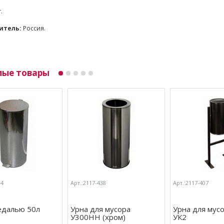
г.
итель:
Россия.
мые товары
14
Арт.:2117-438
Арт.:2117-407
едалью 50л
Урна для мусора
Урна для мус
У300НН (хром)
УК2