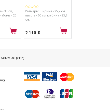
 - 33 см,
Размеры: ширина - 25,7 см,
Размеры: ширина - 35,6
глубина - 25
высота - 60 см, глубина - 25,7
высота - 66,7 см, глубин
см.
см.
2 110
7 720
p
p
) 643-21-85 (СПб)
и
ицу