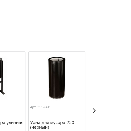
Арт.:2117-411
Арт.:2117-447
ора уличная
Урна для мусора 250
Урна уличная Квад
(черный)
(хром)