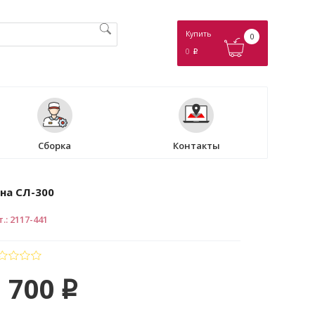
Купить
0
0
p
Сборка
Контакты
на СЛ-300
т.
:
2117-441
 700
p