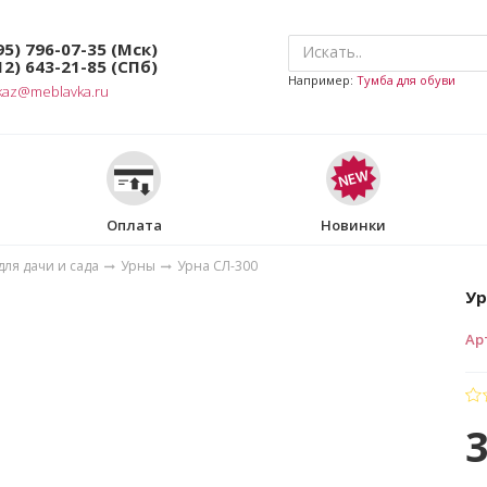
95) 796-07-35
(Мск)
12) 643-21-85
(СПб)
Например:
Тумба для обуви
kaz@meblavka.ru
Оплата
Новинки
ля дачи и сада
Урны
Урна СЛ-300
Ур
Ар
3