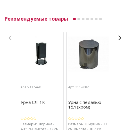
Рекомендуемые товары
Арт.:2117-420
Арт.:2117-802
Арт.:211
Урна СЛ-1К
Урна с педалью
Урна с
15л (хром)
10л (х
Размеры: ширина -
Размеры: ширина - 33
Размеры
40,5 см, высота - 72 см,
см, высота - 30,7 см,
28,5 см,