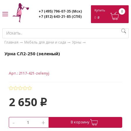
ose
Купить
+7 (495) 796-07-35
(Мск)
0
+7 (812) 643-21-85
(СПб)
0
p
Главная
Мебель для дачи и сада
Урны
Урна СЛ2-250 (зеленый)
Арт.
:
2117-421-zelenyj
2 650
p
-
+
В корзину