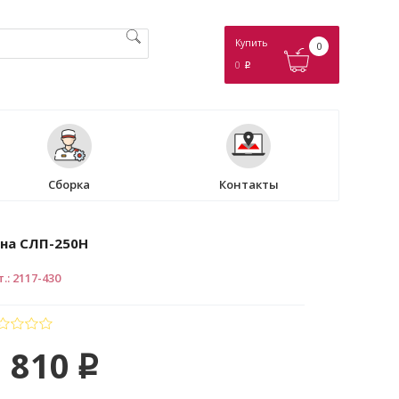
Купить
0
0
p
Сборка
Контакты
на СЛП-250Н
т.
:
2117-430
 810
p