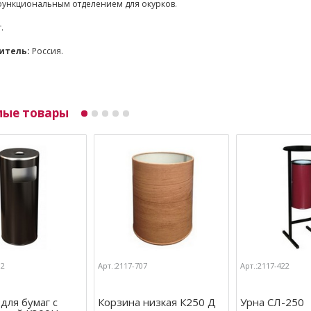
ункциональным отделением для окурков.
г.
итель:
Россия.
мые товары
02
Арт.:2117-707
Арт.:2117-422
для бумаг с
Корзина низкая К250 Д
Урна СЛ-250