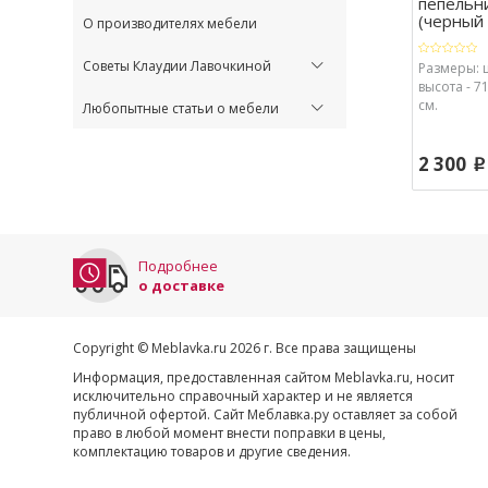
пепельн
(черный .
О производителях мебели
Советы Клаудии Лавочкиной
Размеры: ш
высота - 71
см.
Любопытные статьи о мебели
2 300
p
Подробнее
о доставке
Copyright © Meblavka.ru 2026 г. Все права защищены
Информация, предоставленная сайтом Meblavka.ru, носит
исключительно справочный характер и не является
публичной офертой. Сайт Меблавка.ру оставляет за собой
право в любой момент внести поправки в цены,
комплектацию товаров и другие сведения.