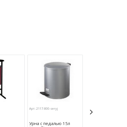
Арт.:2117-800-seryj
Арт.:2117-435
Урна с педалью 15л
Корзина для бумаг 