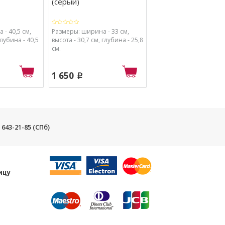
(серый)
пепельницей 250
(черный) ...
- 40,5 см,
Размеры: ширина - 33 см,
Размеры: ширина - 25,7
глубина - 40,5
высота - 30,7 см, глубина - 25,8
высота - 60,2 см, глубин
см.
см.
1 650
2 350
p
p
) 643-21-85 (СПб)
и
ицу