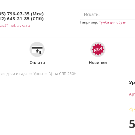
95) 796-07-35
(Мск)
12) 643-21-85
(СПб)
Например:
Тумба для обуви
kaz@meblavka.ru
Оплата
Новинки
ля дачи и сада
Урны
Урна СЛП-250Н
Ур
Ар
5