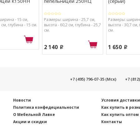
ицей К150НН
пепельницей 250НЦ
(серый)
ширина - 15 см,
Размеры: ширина - 25,7 см,
Размеры: ширина
 см, глубина - 15 см.
высота - 60,2 см, глубина - 25,7
высота - 30,7 см,
см.
см.
2 140
1 650
p
p
+7 (495) 796-07-35 (Мск)
+7 (812
Новости
Условия доставк
Политика конфедециальности
Как купить в розн
О Мебельной Лавке
Как купить оптом
Акции и скидки
Контакты