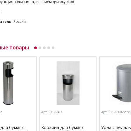
ункциональным отделением для окурков.
г.
итель:
Россия.
мые товары
12
Арт.:2117-607
Арт.:2117-800-seryj
для бумаг с
Корзина для бумаг с
Урна с педал