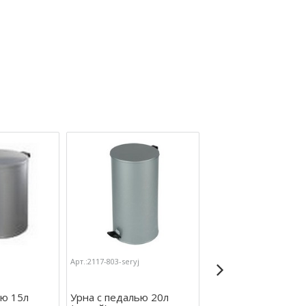
Арт.:2117-803-seryj
Арт.:2117-438
ью 15л
Урна с педалью 20л
Урна для мусора