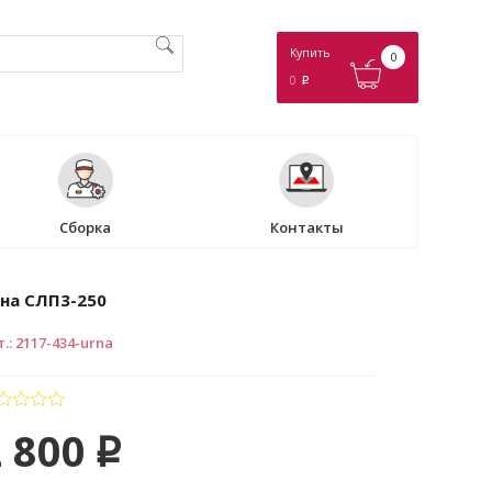
Купить
0
0
p
Сборка
Контакты
на СЛП3-250
т.
:
2117-434-urna
 800
p