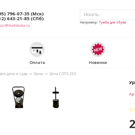
95) 796-07-35
(Мск)
12) 643-21-85
(СПб)
Например:
Тумба для обуви
kaz@meblavka.ru
Оплата
Новинки
ля дачи и сада
Урны
Урна СЛП3-250
Ур
Ар
2