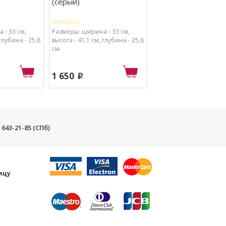
(серый)
У300НН (хром)
 - 33 см,
Размеры: ширина - 33 см,
Размеры: ширина - 30,2
 глубина - 25,8
высота - 41,1 см, глубина - 25,8
высота - 71,8 см, глубин
см.
см.
1 650
5 650
p
p
) 643-21-85 (СПб)
и
ицу