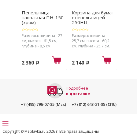
Пепельница
Корзина для бумаг
Урна д
напольная ПН-150
с пепельницей
250 (ч
(хром)
250НЦ
Размеры: ширина - 27
Размеры: ширина -
Размеры
см, высота - 61,5 см,
25,7 см, высота - 60,2
25,7 см,
глубина - 8,5 см.
см, глубина - 25,7 см.
глубина 
2 360
2 140
2 110
p
p
Подробнее
о доставке
+7 (495) 796-07-35 (Мск)
+7 (812) 643-21-85 (СПб)
Copyright © Meblavka.ru 2026 г. Все права защищены