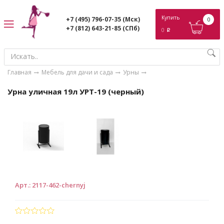
ose
Купить
+7 (495) 796-07-35
(Мск)
0
+7 (812) 643-21-85
(СПб)
0
p
Главная
Мебель для дачи и сада
Урны
Урна уличная 19л УРТ-19 (черный)
Арт.
:
2117-462-chernyj