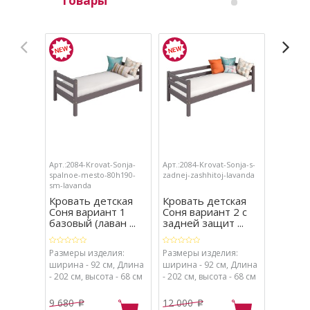
товары
Арт.:2084-Krovat-Sonja-
Арт.:2084-Krovat-Sonja-s-
Арт.:2084
spalnoe-mesto-80h190-
zadnej-zashhitoj-lavanda
zashhito
sm-lavanda
lavanda
Кровать детская
Кровать детская
Кроват
Соня вариант 1
Соня вариант 2 с
Соня в
базовый (лаван ...
задней защит ...
защитой
Размеры изделия:
Размеры изделия:
Размеры
ширина - 92 см, Длина
ширина - 92 см, Длина
ширина 
- 202 см, высота - 68 см
- 202 см, высота - 68 см
- 202 см
9 680
12 000
15 020
p
p