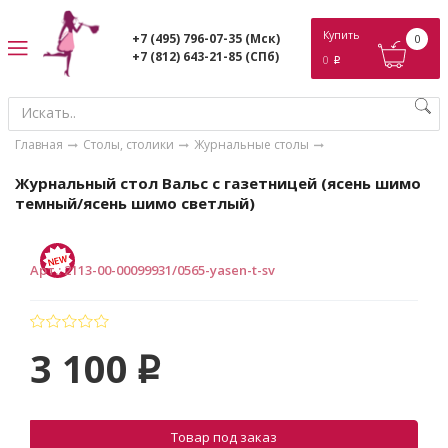
ose
Купить
+7 (495) 796-07-35
(Мск)
0
+7 (812) 643-21-85
(СПб)
0
p
Главная
Столы, столики
Журнальные столы
Журнальный стол Вальс с газетницей (ясень шимо
темный/ясень шимо светлый)
Арт.
:
2113-00-00099931/0565-yasen-t-sv
3 100
p
Товар под заказ