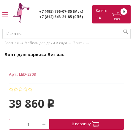
ose
Купить
+7 (495) 796-07-35
(Мск)
0
+7 (812) 643-21-85
(СПб)
0
p
Главная
Мебель для дачи и сада
Зонты
Зонт для каркаса Витязь
Арт.
:
LED-2308
39 860
p
-
+
В корзину