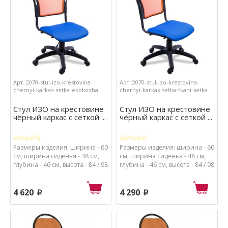
сиденья - ткань, набивка
сиденья - кож.зам., набивка
сиденья - поролон высокой
сиденья - поролон высокой
плотности.
плотности.
Арт.:2070-stul-izo-krestovina-
Арт.:2070-stul-izo-krestovina-
chernyi-karkas-setka-ekokozha
chernyi-karkas-setka-tkani-setka
Стул ИЗО на крестовине
Стул ИЗО на крестовине
чёрный каркас с сеткой ...
чёрный каркас с сеткой ...
Размеры изделия: ширина - 60
Размеры изделия: ширина - 60
см, ширина сиденья - 48 см,
см, ширина сиденья - 48 см,
глубина - 46 см, высота - 84 / 98
глубина - 46 см, высота - 84 / 98
см, высота от пола до сиденья
см, высота от пола до сиденья
- 48 / 62 см. Материалы: каркас
- 48 / 62 см. Материалы: каркас
- металл с порошковым
- металл с порошковым
4 620
4 290
p
p
покрытием, крестовина и
покрытием, крестовина и
ролики - пластик, спинка -
ролики - пластик, спинка -
сетка и пластик, обивка
сетка и пластик, обивка
сиденья - экокожа, набивка
сиденья - ткань сетка, набивка