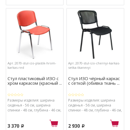
металл, сиденье - пластик.
металл, сиденье - пластик.
Арт.:2070-stul-izo-plastik-hrom-
Арт.:2070-stul-izo-chernyi-karkas-
karkas-red
setka-tkanevyi
Стул пластиковый ИЗО с
Стул ИЗО чёрный каркас
хром каркасом (красный ...
с сеткой (обивка ткань ...
Размеры изделия: ширина
Размеры изделия: ширина
сиденья - 56 см, ширина
сиденья - 56 см, ширина
спинки - 48 см, глубина - 46 см,
спинки - 48 см, глубина - 46 см,
высота - 82 см, высота от пола
высота - 82 см, высота от пола
до сиденья - 41 см. Материалы:
до сиденья - 41 см. Материалы:
каркас - хромированный
каркас - металл с порошковым
3 370
2 930
p
p
металл, сиденье - пластик.
покрытием, спинка - сетка и