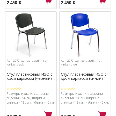
каркас - металл с порошковым
каркас - металл с порошковым
2 450
2 450
p
p
покрытием, сиденье - пластик.
покрытием, сиденье - пластик.
Арт.:2070-stul-izo-plastik-hrom-
Арт.:2070-stul-izo-plastik-hrom-
karkas-black
karkas-blue
Стул пластиковый ИЗО с
Стул пластиковый ИЗО с
хром каркасом (чёрный) ...
хром каркасом (синий)
Размеры изделия: ширина
Размеры изделия: ширина
сиденья - 56 см, ширина
сиденья - 56 см, ширина
спинки - 48 см, глубина - 46 см,
спинки - 48 см, глубина - 46 см,
высота - 82 см, высота от пола
высота - 82 см, высота от пола
до сиденья - 41 см. Материалы:
до сиденья - 41 см. Материалы:
каркас - хромированный
каркас - хромированный