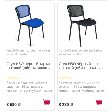
пластик, обивка сиденья -
пластик, обивка сиденья -
ткань, набивка сиденья -
кож.зам., набивка сиденья -
поролон высокой плотности.
поролон высокой плотности.
Арт.:2070-stul-izo-chernyi-karkas-
Арт.:2070-stul-izo-chernyi-karkas-
setka-ekokozha
setka-tkani-setka
Стул ИЗО чёрный каркас
Стул ИЗО чёрный каркас
с сеткой (обивка экоко ...
с сеткой (обивка ткань ...
Размеры изделия: ширина
Размеры изделия: ширина
сиденья - 56 см, ширина
сиденья - 56 см, ширина
спинки - 48 см, глубина - 46 см,
спинки - 48 см, глубина - 46 см,
высота - 82 см, высота от пола
высота - 82 см, высота от пола
до сиденья - 41 см. Материалы:
до сиденья - 41 см. Материалы:
каркас - металл с порошковым
каркас - металл с порошковым
3 630
3 280
p
p
покрытием, спинка - сетка и
покрытием, спинка - сетка и