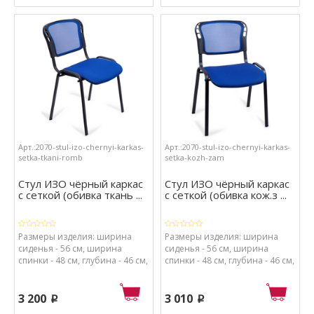
пластик, обивка сиденья -
ткань, набивка сиденья -
поролон высокой плотности.
Арт.:2070-stul-izo-chernyi-karkas-
Арт.:2070-stul-izo-chernyi-karkas-
setka-tkani-romb
setka-kozh-zam
Стул ИЗО чёрный каркас
Стул ИЗО чёрный каркас
с сеткой (обивка ткань ...
с сеткой (обивка кож.з ...
Размеры изделия: ширина
Размеры изделия: ширина
сиденья - 56 см, ширина
сиденья - 56 см, ширина
спинки - 48 см, глубина - 46 см,
спинки - 48 см, глубина - 46 см,
высота - 82 см, высота от пола
высота - 82 см, высота от пола
до сиденья - 41 см. Материалы:
до сиденья - 41 см. Материалы:
каркас - металл с порошковым
каркас - металл с порошковым
3 200
3 010
p
p
покрытием, спинка - сетка и
покрытием, спинка - сетка и