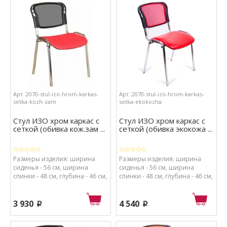
ткань, набивка сиденья -
ткань, набивка сиденья -
поролон высокой плотности.
поролон высокой плотности.
Арт.:2070-stul-izo-hrom-karkas-
Арт.:2070-stul-izo-hrom-karkas-
setka-kozh-zam
setka-ekokozha
Стул ИЗО хром каркас с
Стул ИЗО хром каркас с
сеткой (обивка кож.зам ...
сеткой (обивка экокожа ...
Размеры изделия: ширина
Размеры изделия: ширина
сиденья - 56 см, ширина
сиденья - 56 см, ширина
спинки - 48 см, глубина - 46 см,
спинки - 48 см, глубина - 46 см,
высота - 82 см, высота от пола
высота - 82 см, высота от пола
до сиденья - 41 см. Материалы:
до сиденья - 41 см. Материалы:
каркас - хромированный
каркас - хромированный
3 930
4 540
p
p
металл, спинка - сетка и
металл, спинка - сетка и
пластик, обивка сиденья -
пластик, обивка сиденья -