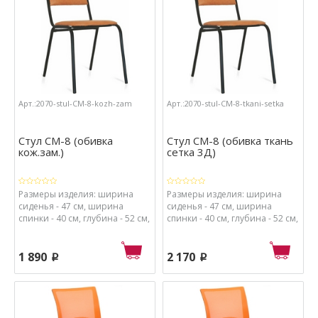
Арт.:2070-stul-CM-8-kozh-zam
Арт.:2070-stul-CM-8-tkani-setka
Стул СМ-8 (обивка
Стул СМ-8 (обивка ткань
кож.зам.)
сетка 3Д)
Размеры изделия: ширина
Размеры изделия: ширина
сиденья - 47 см, ширина
сиденья - 47 см, ширина
спинки - 40 см, глубина - 52 см,
спинки - 40 см, глубина - 52 см,
высота - 85 см, высота от пола
высота - 85 см, высота от пола
до сиденья - 48 см. Материалы:
до сиденья - 48 см. Материалы:
каркас - металл с порошковым
каркас - металл с порошковым
1 890
2 170
p
p
покрытием, обивка - ткань,
покрытием, обивка - ткань,
набивка сиденья - фанера и
набивка сиденья - фанера и
пенополиуретан.
пенополиуретан.