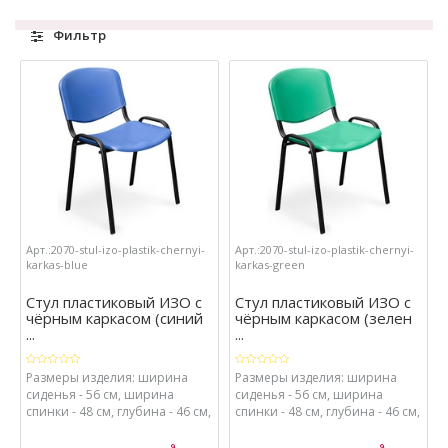
Фильтр
Арт.:2070-stul-izo-plastik-chernyi-
Арт.:2070-stul-izo-plastik-chernyi-
karkas-blue
karkas-green
Стул пластиковый ИЗО с
Стул пластиковый ИЗО с
чёрным каркасом (синий
чёрным каркасом (зелен
...
...
Размеры изделия: ширина
Размеры изделия: ширина
сиденья - 56 см, ширина
сиденья - 56 см, ширина
спинки - 48 см, глубина - 46 см,
спинки - 48 см, глубина - 46 см,
высота - 82 см, высота от пола
высота - 82 см, высота от пола
до сиденья - 41 см. Материалы:
до сиденья - 41 см. Материалы: