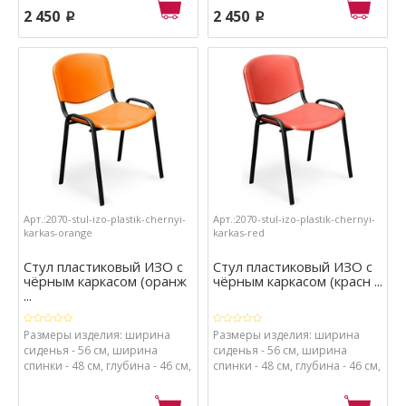
каркас - металл с порошковым
каркас - металл с порошковым
2 450
2 450
p
p
покрытием, сиденье - пластик.
покрытием, сиденье - пластик.
Арт.:2070-stul-izo-plastik-chernyi-
Арт.:2070-stul-izo-plastik-chernyi-
karkas-orange
karkas-red
Стул пластиковый ИЗО с
Стул пластиковый ИЗО с
чёрным каркасом (оранж
чёрным каркасом (красн ...
...
Размеры изделия: ширина
Размеры изделия: ширина
сиденья - 56 см, ширина
сиденья - 56 см, ширина
спинки - 48 см, глубина - 46 см,
спинки - 48 см, глубина - 46 см,
высота - 82 см, высота от пола
высота - 82 см, высота от пола
до сиденья - 41 см. Материалы:
до сиденья - 41 см. Материалы: