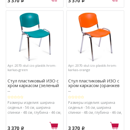
3 370
3 370
p
p
металл, сиденье - пластик.
металл, сиденье - пластик.
Арт.:2070-stul-izo-plastik-hrom-
Арт.:2070-stul-izo-plastik-hrom-
karkas-green
karkas-orange
Стул пластиковый ИЗО с
Стул пластиковый ИЗО с
хром каркасом (зеленый
хром каркасом (оранжев
...
...
Размеры изделия: ширина
Размеры изделия: ширина
сиденья - 56 см, ширина
сиденья - 56 см, ширина
спинки - 48 см, глубина - 46 см,
спинки - 48 см, глубина - 46 см,
высота - 82 см, высота от пола
высота - 82 см, высота от пола
до сиденья - 41 см. Материалы:
до сиденья - 41 см. Материалы:
каркас - хромированный
каркас - хромированный
3 370
3 370
p
p