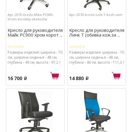
Арт.:2070-kreslo-Mike-PC900-
Арт.:2070-kreslo-Link-T-kozh-zam
hrom-korotkiy-ekokozha
Кресло для руководителя
Кресло для руководителя
Майк РС900 хром корот ...
Линк Т (обивка кож.за ...
Размеры изделия: ширина - 70
Размеры изделия: ширина - 70
см, ширина сиденья - 48 см,
см, ширина сиденья - 48 см,
глубина - 46 см, высота - 97,2 /
глубина - 46 см, высота - 111,2 /
107,2 см, высота от пола до
121,2 см, высота от пола до
сиденья - 50 / 60 см.
сиденья - 50 / 60 см.
Материалы: каркас - металл и
Материалы: каркас - металл и
16 700
14 880
p
p
пластик, обивка - экокожа,
пластик, обивка - кож.зам.,
набивка сиденья - поролон
набивка сиденья - поролон
высокой плотности
высокой плотности