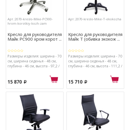
Арт.:2070-kreslo-Mike-PC900-
Арт.:2070-kreslo-Mike-T-ekokozha
hrom-korotkiy-kozh-zam
Кресло для руководителя
Кресло для руководителя
Майк РС900 хром корот ...
Майк Т (обивка экокож ...
Размеры изделия: ширина - 70
Размеры изделия: ширина - 70
см, ширина сиденья - 48 см,
см, ширина сиденья - 48 см,
глубина - 46 см, высота - 97,2 /
глубина - 46 см, высота - 111,2 /
107,2 см, высота от пола до
121,2 см, высота от пола до
сиденья - 50 / 60 см.
сиденья - 50 / 60 см.
Материалы: каркас - металл и
Материалы: каркас - металл и
15 870
15 710
p
p
пластик, обивка - кож.зам.,
пластик, обивка - экокожа,
набивка сиденья - поролон
набивка сиденья - поролон
высокой плотности
высокой плотности