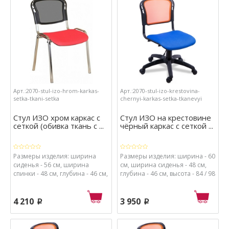
кож.зам., набивка сиденья -
экокожа, набивка сиденья -
поролон высокой плотности.
поролон высокой плотности.
Арт.:2070-stul-izo-hrom-karkas-
Арт.:2070-stul-izo-krestovina-
setka-tkani-setka
chernyi-karkas-setka-tkanevyi
Стул ИЗО хром каркас с
Стул ИЗО на крестовине
сеткой (обивка ткань с ...
чёрный каркас с сеткой ...
Размеры изделия: ширина
Размеры изделия: ширина - 60
сиденья - 56 см, ширина
см, ширина сиденья - 48 см,
спинки - 48 см, глубина - 46 см,
глубина - 46 см, высота - 84 / 98
высота - 82 см, высота от пола
см, высота от пола до сиденья
до сиденья - 41 см. Материалы:
- 48 / 62 см. Материалы: каркас
каркас - хромированный
- металл с порошковым
4 210
3 950
p
p
металл, спинка - сетка и
покрытием, крестовина и
пластик, обивка сиденья -
ролики - пластик, спинка -
ткань сетка, набивка сиденья -
сетка и пластик, обивка