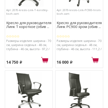
Арт.:2070-kreslo-Link-T-korotkiy-
Арт.:2070-kreslo-Link-PC900-hrom-
kozh-zam
kozh-zam
Кресло для руководителя
Кресло для руководителя
Линк Т короткое (обив ...
Линк РС900 хром (обив ...
Размеры изделия: ширина - 70
Размеры изделия: ширина - 70
см, ширина сиденья - 48 см,
см, ширина сиденья - 48 см,
глубина - 46 см, высота - 97,2 /
глубина - 46 см, высота - 111,2 /
107,2 см, высота от пола до
121,2 см, высота от пола до
сиденья - 50 / 60 см.
сиденья - 50 / 60 см.
Материалы: каркас - металл и
Материалы: каркас - металл и
14 750
16 000
p
p
пластик, обивка - кож.зам.,
пластик, обивка - кож.зам.,
набивка сиденья - поролон
набивка сиденья - поролон
высокой плотности
высокой плотности