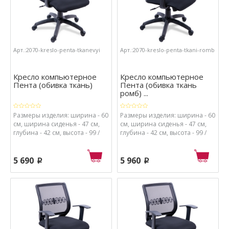
Арт.:2070-kreslo-penta-tkanevyi
Арт.:2070-kreslo-penta-tkani-romb
Кресло компьютерное
Кресло компьютерное
Пента (обивка ткань)
Пента (обивка ткань
ромб) ...
Размеры изделия: ширина - 60
Размеры изделия: ширина - 60
см, ширина сиденья - 47 см,
см, ширина сиденья - 47 см,
глубина - 42 см, высота - 99 /
глубина - 42 см, высота - 99 /
103 см, высота от пола до
103 см, высота от пола до
сиденья - 48 / 62 см.
сиденья - 48 / 62 см.
Материалы: каркас - металл и
Материалы: каркас - металл и
5 690
5 960
p
p
пластик, спинка - сетка, обивка
пластик, спинка - сетка, обивка
сиденья - ткань, набивка
сиденья - ткань, набивка
сиденья - поролон высокой
сиденья - поролон высокой
плотности.
плотности.