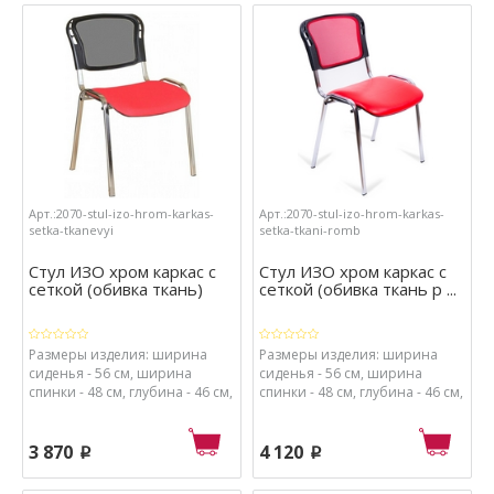
пластик, обивка сиденья -
пластик, обивка сиденья -
экокожа, набивка сиденья -
ткань сетка, набивка сиденья -
поролон высокой плотности.
поролон высокой плотности.
Арт.:2070-stul-izo-hrom-karkas-
Арт.:2070-stul-izo-hrom-karkas-
setka-tkanevyi
setka-tkani-romb
Стул ИЗО хром каркас с
Стул ИЗО хром каркас с
сеткой (обивка ткань)
сеткой (обивка ткань р ...
Размеры изделия: ширина
Размеры изделия: ширина
сиденья - 56 см, ширина
сиденья - 56 см, ширина
спинки - 48 см, глубина - 46 см,
спинки - 48 см, глубина - 46 см,
высота - 82 см, высота от пола
высота - 82 см, высота от пола
до сиденья - 41 см. Материалы:
до сиденья - 41 см. Материалы:
каркас - хромированный
каркас - хромированный
3 870
4 120
p
p
металл, спинка - сетка и
металл, спинка - сетка и
пластик, обивка сиденья -
пластик, обивка сиденья -