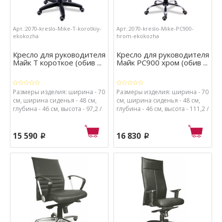
Арт.:2070-kreslo-Mike-T-korotkiy-
Арт.:2070-kreslo-Mike-PC900-
ekokozha
hrom-ekokozha
Кресло для руководителя
Кресло для руководителя
Майк Т короткое (обив ...
Майк РС900 хром (обив ...
Размеры изделия: ширина - 70
Размеры изделия: ширина - 70
см, ширина сиденья - 48 см,
см, ширина сиденья - 48 см,
глубина - 46 см, высота - 97,2 /
глубина - 46 см, высота - 111,2 /
107,2 см, высота от пола до
121,2 см, высота от пола до
сиденья - 50 / 60 см.
сиденья - 50 / 60 см.
Материалы: каркас - металл и
Материалы: каркас - металл и
15 590
16 830
p
p
пластик, обивка - экокожа,
пластик, обивка - экокожа,
набивка сиденья - поролон
набивка сиденья - поролон
высокой плотности
высокой плотности