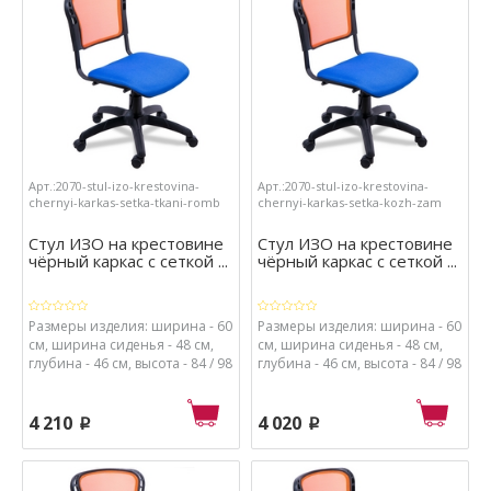
поролон высокой плотности.
сиденья - ткань, набивка
сиденья - поролон высокой
плотности.
Арт.:2070-stul-izo-krestovina-
Арт.:2070-stul-izo-krestovina-
chernyi-karkas-setka-tkani-romb
chernyi-karkas-setka-kozh-zam
Стул ИЗО на крестовине
Стул ИЗО на крестовине
чёрный каркас с сеткой ...
чёрный каркас с сеткой ...
Размеры изделия: ширина - 60
Размеры изделия: ширина - 60
см, ширина сиденья - 48 см,
см, ширина сиденья - 48 см,
глубина - 46 см, высота - 84 / 98
глубина - 46 см, высота - 84 / 98
см, высота от пола до сиденья
см, высота от пола до сиденья
- 48 / 62 см. Материалы: каркас
- 48 / 62 см. Материалы: каркас
- металл с порошковым
- металл с порошковым
4 210
4 020
p
p
покрытием, крестовина и
покрытием, крестовина и
ролики - пластик, спинка -
ролики - пластик, спинка -
сетка и пластик, обивка
сетка и пластик, обивка