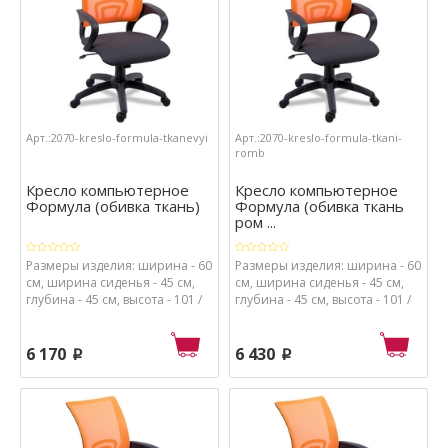
Арт.:2070-kreslo-formula-tkanevyi
Арт.:2070-kreslo-formula-tkani-
romb
Кресло компьютерное
Кресло компьютерное
Формула (обивка ткань)
Формула (обивка ткань
ром ...
Размеры изделия: ширина - 60
Размеры изделия: ширина - 60
см, ширина сиденья - 45 см,
см, ширина сиденья - 45 см,
глубина - 45 см, высота - 101 /
глубина - 45 см, высота - 101 /
114 см, высота от пола до
114 см, высота от пола до
сиденья - 48 / 61 см.
сиденья - 48 / 61 см.
Материалы: каркас - металл и
Материалы: каркас - металл и
6 170
6 430
p
p
пластик, спинка - сетка, обивка
пластик, спинка - сетка, обивка
сиденья - ткань, набивка
сиденья - ткань, набивка
сиденья - поролон высокой
сиденья - поролон высокой
плотности.
плотности.