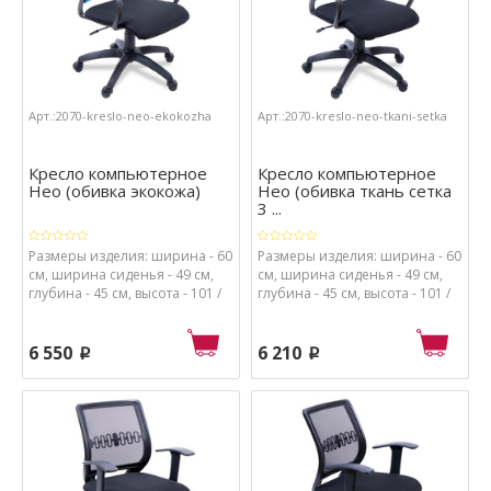
Арт.:2070-kreslo-neo-ekokozha
Арт.:2070-kreslo-neo-tkani-setka
Кресло компьютерное
Кресло компьютерное
Нео (обивка экокожа)
Нео (обивка ткань сетка
3 ...
Размеры изделия: ширина - 60
Размеры изделия: ширина - 60
см, ширина сиденья - 49 см,
см, ширина сиденья - 49 см,
глубина - 45 см, высота - 101 /
глубина - 45 см, высота - 101 /
114 см, высота от пола до
114 см, высота от пола до
сиденья - 48 / 61 см.
сиденья - 48 / 61 см.
Материалы: каркас - металл и
Материалы: каркас - металл и
6 550
6 210
p
p
пластик, спинка - сетка, обивка
пластик, спинка - сетка, обивка
сиденья - экокожа, набивка
сиденья - ткань, набивка
сиденья - поролон высокой
сиденья - поролон высокой
плотности.
плотности.