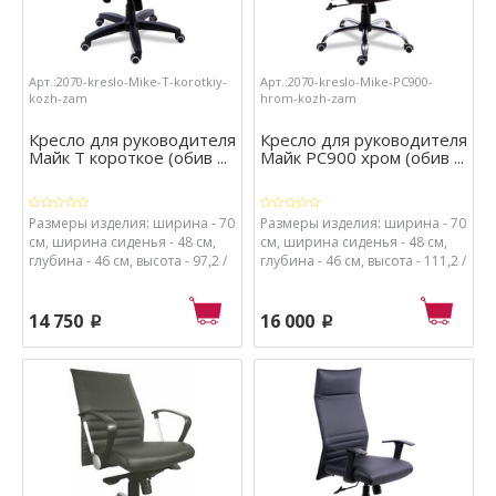
Арт.:2070-kreslo-Mike-T-korotkiy-
Арт.:2070-kreslo-Mike-PC900-
kozh-zam
hrom-kozh-zam
Кресло для руководителя
Кресло для руководителя
Майк Т короткое (обив ...
Майк РС900 хром (обив ...
Размеры изделия: ширина - 70
Размеры изделия: ширина - 70
см, ширина сиденья - 48 см,
см, ширина сиденья - 48 см,
глубина - 46 см, высота - 97,2 /
глубина - 46 см, высота - 111,2 /
107,2 см, высота от пола до
121,2 см, высота от пола до
сиденья - 50 / 60 см.
сиденья - 50 / 60 см.
Материалы: каркас - металл и
Материалы: каркас - металл и
14 750
16 000
p
p
пластик, обивка - кож.зам.,
пластик, обивка - кож.зам.,
набивка сиденья - поролон
набивка сиденья - поролон
высокой плотности.
высокой плотности