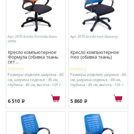
Арт.:2070-kreslo-formula-tkani-
Арт.:2070-kreslo-neo-tkanevyi
setka
Кресло компьютерное
Кресло компьютерное
Формула (обивка ткань
Нео (обивка ткань)
сет ...
Размеры изделия: ширина - 60
Размеры изделия: ширина - 60
см, ширина сиденья - 45 см,
см, ширина сиденья - 49 см,
глубина - 45 см, высота - 101 /
глубина - 45 см, высота - 101 /
114 см, высота от пола до
114 см, высота от пола до
сиденья - 48 / 61 см.
сиденья - 48 / 61 см.
Материалы: каркас - металл и
Материалы: каркас - металл и
6 510
5 860
p
p
пластик, спинка - сетка, обивка
пластик, спинка - сетка, обивка
сиденья - ткань, набивка
сиденья - ткань, набивка
сиденья - поролон высокой
сиденья - поролон высокой
плотности.
плотности.