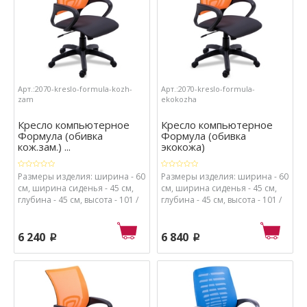
Арт.:2070-kreslo-formula-kozh-
Арт.:2070-kreslo-formula-
zam
ekokozha
Кресло компьютерное
Кресло компьютерное
Формула (обивка
Формула (обивка
кож.зам.) ...
экокожа)
Размеры изделия: ширина - 60
Размеры изделия: ширина - 60
см, ширина сиденья - 45 см,
см, ширина сиденья - 45 см,
глубина - 45 см, высота - 101 /
глубина - 45 см, высота - 101 /
114 см, высота от пола до
114 см, высота от пола до
сиденья - 48 / 61 см.
сиденья - 48 / 61 см.
Материалы: каркас - металл и
Материалы: каркас - металл и
6 240
6 840
p
p
пластик, спинка - сетка, обивка
пластик, спинка - сетка, обивка
сиденья - кож.зам., набивка
сиденья - экокожа, набивка
сиденья - поролон высокой
сиденья - поролон высокой
плотности.
плотности.