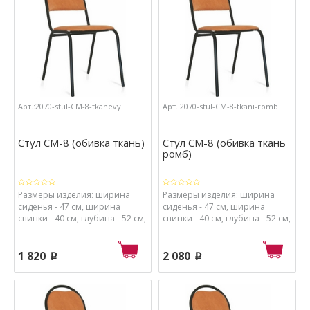
сиденья - поролон высокой
сиденья - поролон высокой
плотности.
плотности.
Арт.:2070-stul-CM-8-tkanevyi
Арт.:2070-stul-CM-8-tkani-romb
Стул СМ-8 (обивка ткань)
Стул СМ-8 (обивка ткань
ромб)
Размеры изделия: ширина
Размеры изделия: ширина
сиденья - 47 см, ширина
сиденья - 47 см, ширина
спинки - 40 см, глубина - 52 см,
спинки - 40 см, глубина - 52 см,
высота - 85 см, высота от пола
высота - 85 см, высота от пола
до сиденья - 48 см. Материалы:
до сиденья - 48 см. Материалы:
каркас - металл с порошковым
каркас - металл с порошковым
1 820
2 080
p
p
покрытием, обивка - ткань,
покрытием, обивка - ткань,
набивка сиденья - фанера и
набивка сиденья - фанера и
пенополиуретан.
пенополиуретан.