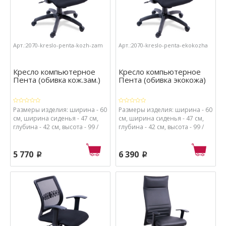
Арт.:2070-kreslo-penta-kozh-zam
Арт.:2070-kreslo-penta-ekokozha
Кресло компьютерное
Кресло компьютерное
Пента (обивка кож.зам.)
Пента (обивка экокожа)
Размеры изделия: ширина - 60
Размеры изделия: ширина - 60
см, ширина сиденья - 47 см,
см, ширина сиденья - 47 см,
глубина - 42 см, высота - 99 /
глубина - 42 см, высота - 99 /
103 см, высота от пола до
103 см, высота от пола до
сиденья - 48 / 62 см.
сиденья - 48 / 62 см.
Материалы: каркас - металл и
Материалы: каркас - металл и
5 770
6 390
p
p
пластик, спинка - сетка, обивка
пластик, спинка - сетка, обивка
сиденья - кож.зам., набивка
сиденья - экокожа, набивка
сиденья - поролон высокой
сиденья - поролон высокой
плотности.
плотности.