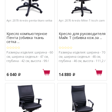
Арт.:2070-kreslo-penta-tkani-setka
Арт.:2070-kreslo-Mike-T-kozh-zam
Кресло компьютерное
Кресло для руководителя
Пента (обивка ткань
Майк Т (обивка кож.за ...
сетка ...
Размеры изделия: ширина - 60
Размеры изделия: ширина - 70
см, ширина сиденья - 47 см,
см, ширина сиденья - 48 см,
глубина - 42 см, высота - 99 /
глубина - 46 см, высота - 111,2 /
103 см, высота от пола до
121,2 см, высота от пола до
сиденья - 48 / 62 см.
сиденья - 50 / 60 см.
Материалы: каркас - металл и
Материалы: каркас - металл и
6 040
14 880
p
p
пластик, спинка - сетка, обивка
пластик, обивка - кож.зам.,
сиденья - ткань, набивка
набивка сиденья - поролон
сиденья - поролон высокой
высокой плотности.
плотности.