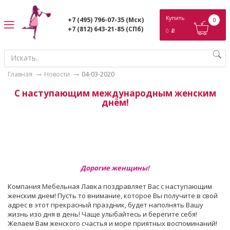
ose
Купить
+7 (495) 796-07-35
(Мск)
0
+7 (812) 643-21-85
(СПб)
0
p
Главная
Новости
04-03-2020
С наступающим международным женским
днём!
Дорогие женщины!
Компания Мебельная Лавка поздравляет Вас с наступающим
женским днем! Пусть то внимание, которое Вы получите в свой
адрес в этот прекрасный праздник, будет наполнять Вашу
жизнь изо дня в день! Чаще улыбайтесь и берегите себя!
Желаем Вам женского счастья и море приятных воспоминаний!