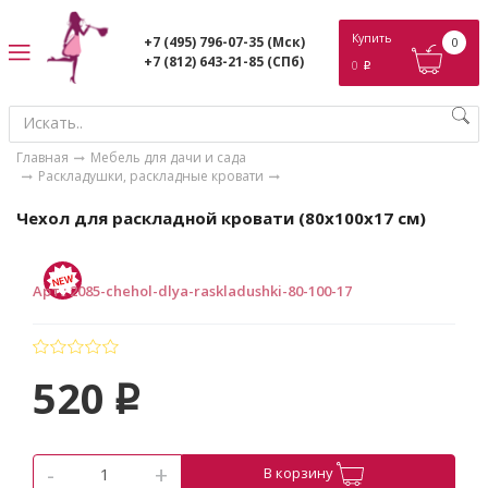
ose
Купить
+7 (495) 796-07-35
(Мск)
0
+7 (812) 643-21-85
(СПб)
0
p
Главная
Мебель для дачи и сада
Раскладушки, раскладные кровати
Чехол для раскладной кровати (80х100х17 см)
Арт.
:
2085-chehol-dlya-raskladushki-80-100-17
520
p
-
+
В корзину