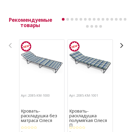
Рекомендуемые
товары
Арт.:2085-КМ-1000
Арт.:2085-КМ-1001
Арт.:208
Кровать-
Кровать-
Крова
раскладушка без
раскладушка
раскл
матраса Олеся
полумягкая Олеся
мягкая
П