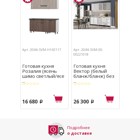
Арт.:2044-SVM-Н143117
Арт.:2044-SVM-00-
Арт.:204
00221018
Готовая кухня
Готовая кухня
Кухня 
Розалия (ясень
Вектор (белый
соном
шимо светлый/ясе
бланж/бланж) без
янтар
...
...
16 680
26 300
9 980
p
p
Подробнее
о доставке