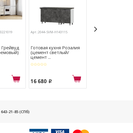
00221019
Арт.:2044-SVM-Н143115
Арт.:2044-SVM-00-0022102
я Грейвуд
Готовая кухня Розалия
Готовая кухня Мод
ремовый)
(цемент светлый/
(белый/цемент св
цемент ...
кам ...
16 680
21 270
p
p
) 643-21-85 (СПб)
и