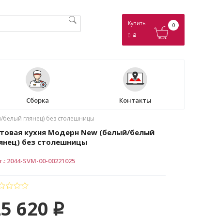
Купить
0
0
p
Сборка
Контакты
й/белый глянец) без столешницы
товая кухня Модерн New (белый/белый
янец) без столешницы
т.
:
2044-SVM-00-00221025
25 620
p