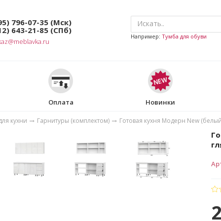
95) 796-07-35
(Мск)
12) 643-21-85
(СПб)
Например:
Тумба для обуви
kaz@meblavka.ru
Оплата
Новинки
для кухни
Гарнитуры (комплектом)
Готовая кухня Модерн New (белы
Го
гл
Ар