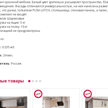
нт кухонной мебели. Белый цвет зрительно расширяет пространство, бл
мещения. Фасады отличаются универсальностью, на них нанесена размет
 что ручки, толкатели PUSH LATCH, столешница, стеновая панель, а такж
комплект не входят.
ков: Шариковые
зка на ящик: 5 кг
зка на полку: 10 кг
ктацией не предусмотрена.
 кг.
:
0.255 м3.
к:
24 мес.
итель:
Россия.
мые товары