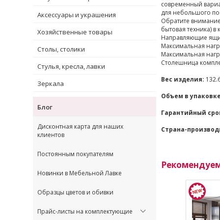
современный вариа
для небольшого по
Аксессуары и украшения
Обратите внимание,
бытовая техника) в 
Хозяйственные товары
Направляющие ящи
Максимальная нагру
Столы, столики
Максимальная нагру
Столешница компле
Стулья, кресла, лавки
Вес изделия:
132.6
Зеркала
Объем в упаковке
Блог
Гарантийный сро
Дисконтная карта для наших
Страна-производ
клиентов
Постоянным покупателям
Рекомендуе
Новинки в Мебельной Лавке
Образцы цветов и обивки
Прайс-листы на комплектующие