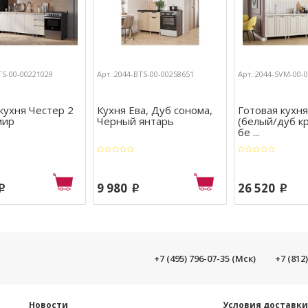
TS-00-00221029
Арт.:2044-BTS-00-00258651
Арт.:2044-SVM-00-
кухня Честер 2
Кухня Ева, Дуб сонома,
Готовая кухн
мир
Черный янтарь
(белый/дуб к
бе ...
9 980
26 520
p
p
p
+7 (495) 796-07-35 (Мск)
+7 (812
Новости
Условия доставк