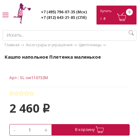
ose
Купить
+7 (495) 796-07-35
(Мск)
0
+7 (812) 643-21-85
(СПб)
0
p
Главная
Аксессуары и украшения
Цветочницы
Кашпо напольное Плетенка маленькое
Арт.
:
SL-sw110732M
2 460
p
-
+
В корзину