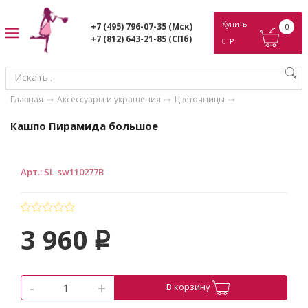
ose
Купить
+7 (495) 796-07-35
(Мск)
0
+7 (812) 643-21-85
(СПб)
0
p
Главная
Аксессуары и украшения
Цветочницы
Кашпо Пирамида большое
Арт.
:
SL-sw110277B
3 960
p
-
+
В корзину