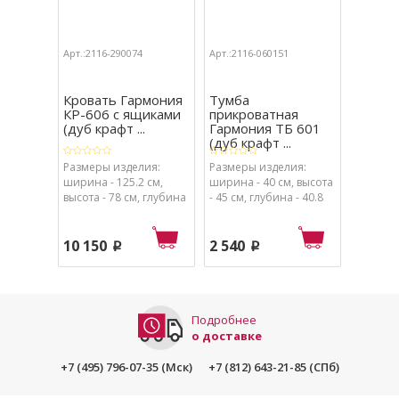
Арт.:2116-290074
Арт.:2116-060151
Арт.:211
Кровать Гармония
Тумба
Зерка
КР-606 с ящиками
прикроватная
ЗР 60
(дуб крафт ...
Гармония ТБ 601
темны
(дуб крафт ...
...
Размеры изделия:
Размеры изделия:
Размеры
ширина - 125.2 см,
ширина - 40 см, высота
ширина 
высота - 78 см, глубина
- 45 см, глубина - 40.8
- 61 см,
- 203.2 см.
см.
10 150
2 540
2 470
p
p
Подробнее
о доставке
+7 (495) 796-07-35 (Мск)
+7 (812) 643-21-85 (СПб)