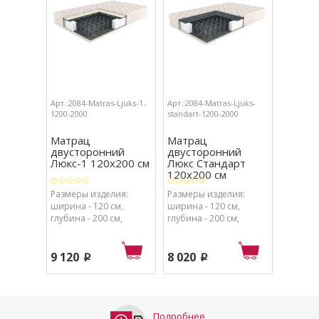
Арт.:2084-Matras-Ljuks-1-
Арт.:2084-Matras-Ljuks-
Арт.:211
1200-2000
standart-1200-2000
Матрац
Матрац
Крова
двусторонний
двусторонний
КР 603
Люкс-1 120х200 см
Люкс Стандарт
белфо
120х200 см
Размеры изделия:
Размеры изделия:
Размеры
ширина - 120 см,
ширина - 120 см,
ширина 
глубина - 200 см,
глубина - 200 см,
высота -
высота - 19 см
высота - 19 см
- 203.2 с
9 120
8 020
5 790
p
p
Подробнее