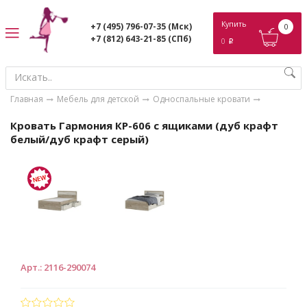
ose
Купить
+7 (495) 796-07-35
(Мск)
0
+7 (812) 643-21-85
(СПб)
0
p
Главная
Мебель для детской
Односпальные кровати
Кровать Гармония КР-606 с ящиками (дуб крафт
белый/дуб крафт серый)
Арт.
:
2116-290074