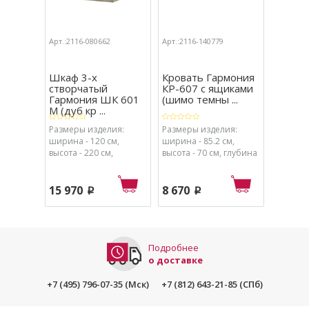
Арт.:2116-080662
Арт.:2116-140779
Арт.:211
Шкаф 3-х
Кровать Гармония
Шкаф 
створчатый
КР-607 с ящиками
Гармо
Гармония ШК 601
(шимо темны ...
М (ве
М (дуб кр ...
...
Размеры изделия:
Размеры изделия:
Размеры
ширина - 120 см,
ширина - 85.2 см,
ширина 
высота - 220 см,
высота - 70 см, глубина
- 220 см
глубина - 50 см.
- 203.2 см.
см.
15 970
8 670
10 56
p
p
Подробнее
о доставке
+7 (495) 796-07-35 (Мск)
+7 (812) 643-21-85 (СПб)