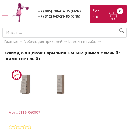
ose
Купить
+7 (495) 796-07-35
(Мск)
0
+7 (812) 643-21-85
(СПб)
0
p
Главная
Мебель для прихожей
Комоды и тумбы
Комод 6 ящиков Гармония КМ 602 (шимо темный/
шимо светлый)
Арт.
:
2116-060907