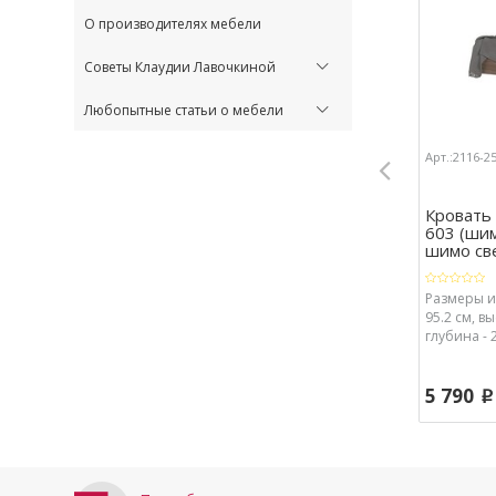
О производителях мебели
Советы Клаудии Лавочкиной
Любопытные статьи о мебели
Арт.:2116-2
Кровать
603 (ши
шимо све 
Размеры и
95.2 см, вы
глубина - 
5 790
p