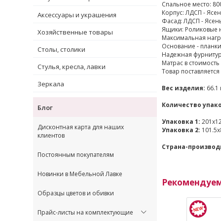
Спальное место: 80
Корпус: ЛДСП - Ясе
Аксессуары и украшения
Фасад: ЛДСП - Ясен
Ящики: Роликовые
Хозяйственные товары
Максимальная нагру
Основание - планк
Столы, столики
Надежная фурнитур
Матрас в стоимость 
Стулья, кресла, лавки
Товар поставляется
Зеркала
Вес изделия:
66.1 
Количество упако
Блог
Упаковка 1:
201x12
Дисконтная карта для наших
Упаковка 2:
101.5x8
клиентов
Страна-производ
Постоянным покупателям
Новинки в Мебельной Лавке
Рекомендуе
Образцы цветов и обивки
Прайс-листы на комплектующие