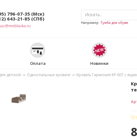
95) 796-07-35
(Мск)
12) 643-21-85
(СПб)
Например:
Тумба для обуви
kaz@meblavka.ru
Оплата
Новинки
для детской
Односпальные кровати
Кровать Гармония КР-607 с ящи
Кр
те
Ар
8