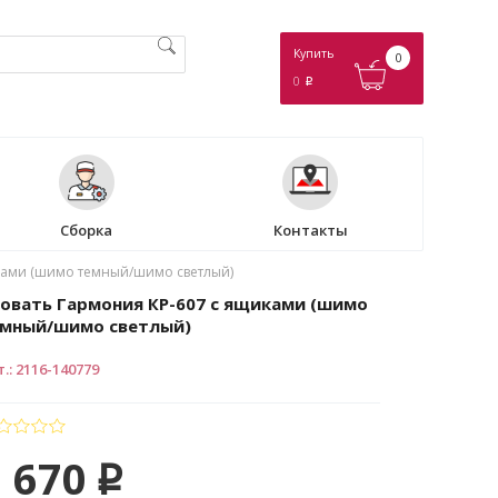
Купить
0
0
p
Сборка
Контакты
ками (шимо темный/шимо светлый)
овать Гармония КР-607 с ящиками (шимо
мный/шимо светлый)
т.
:
2116-140779
 670
p