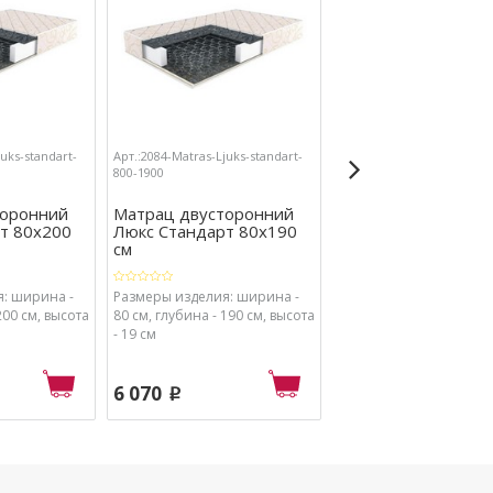
juks-standart-
Арт.:2084-Matras-Ljuks-standart-
Арт.:2116-270503
800-1900
торонний
Матрац двусторонний
Кровать Гармония
т 80х200
Люкс Стандарт 80х190
КР-609 (венге/бел
см
: ширина -
Размеры изделия: ширина -
Размеры изделия: шир
200 см, высота
80 см, глубина - 190 см, высота
125.2 см, высота - 70 см
- 19 см
глубина - 203.2 см.
6 070
6 710
p
p