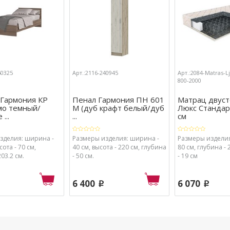
50325
Арт.:2116-240945
Арт.:2084-Matras-L
800-2000
 Гармония КР
Пенал Гармония ПН 601
Матрац двус
мо темный/
М (дуб крафт белый/дуб
Люкс Стандар
...
...
см
зделия: ширина -
Размеры изделия: ширина -
Размеры изделия
сота - 70 см,
40 см, высота - 220 см, глубина
80 см, глубина - 
203.2 см.
- 50 см.
- 19 см
6 400
6 070
p
p