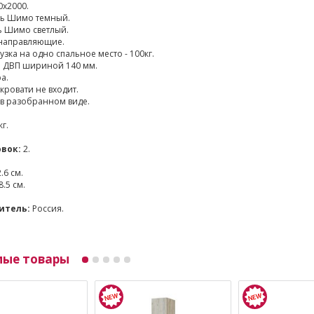
0х2000.
нь Шимо темный.
ь Шимо светлый.
 направляющие.
зка на одно спальное место - 100кг.
и ДВП шириной 140 мм.
а.
кровати не входит.
 в разобранном виде.
кг.
вок:
2.
.6 см.
.5 см.
итель:
Россия.
мые товары