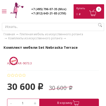
ose
Купить
+7 (495) 796-07-35
(Мск)
0
+7 (812) 643-21-85
(СПб)
0
p
Главная
Плетеная мебель из искусственного ротанга
Комплекты из искусственного ротанга
Комплект мебели Set Nebraska Terrace
Арт.
:
GAR-9073.3
30 600
p
30 600
p
-
+
В корзину