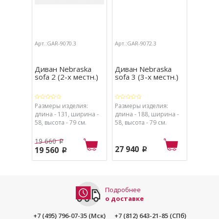
Арт.:GAR-9070.3
Арт.:GAR-9072.3
Арт.:GAR
Диван Nebraska
Диван Nebraska
Компл
sofa 2 (2-х местн.)
sofa 3 (3-х местн.)
Set Ne
Размеры изделия:
Размеры изделия:
Размеры
длина - 131, ширина -
длина - 188, ширина -
кресло (
58, высота - 79 см.
58, высота - 79 см.
58 х 80 
- 70 х 48
местный
19 660
45 140
p
(ДхШхВ) 
27 940
19 560
45 14
p
p
см.
Подробнее
о доставке
+7 (495) 796-07-35 (Мск)
+7 (812) 643-21-85 (СПб)