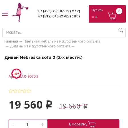
ose
Купить
+7 (495) 796-07-35
(Мск)
0
+7 (812) 643-21-85
(СПб)
0
p
Главная
Плетеная мебель из искусственного ротанга
Диваны из искусственного ротанга
Диван Nebraska sofa 2 (2-х местн.)
Арт.
:
GAR-9070.3
19 560
p
19 660
p
-
+
В корзину