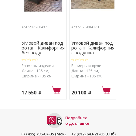
Арт.:2075-80497
Арт.:2075-80497П
Арт.:207
Угловой диван под
Угловой диван под
Вставк
ротанг Калифорния
ротанг Калифорния
дивану
без поду ...
с подушка ...
Калифо
Размеры изделия:
Размеры изделия:
Размеры
Длина - 135 см,
Длина - 135 см,
глубина 
ширина - 135 см,
ширина - 135 см,
ширина 
высота - 75 см, объём -
высота - 75 см, объём -
- 75 см.
0,35 м3. Размеры в
0,35 м3. Размеры в
упаковке
упаковке: 74 х 77 х 62
упаковке: 74 х 77 х 62
см.
17 550
20 100
5 100
p
p
см.
см.
Подробнее
о доставке
+7 (495) 796-07-35 (Мск)
+7 (812) 643-21-85 (СПб)