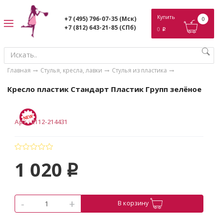
ose
Купить
+7 (495) 796-07-35
(Мск)
0
+7 (812) 643-21-85
(СПб)
0
p
Главная
Стулья, кресла, лавки
Стулья из пластика
Кресло пластик Стандарт Пластик Групп зелёное
Арт.
:
2112-214431
1 020
p
-
+
В корзину