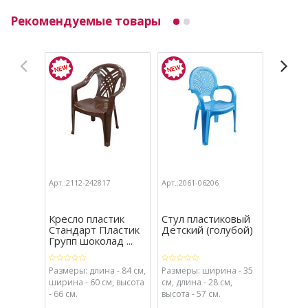
Рекомендуемые товары
Арт.:2112-242817
Арт.:2061-06206
Арт.:2089
Кресло пластик
Стул пластиковый
Стул С
Стандарт Пластик
Детский (голубой)
пласти
Групп шоколад ...
синий
Размеры: длина - 84 см,
Размеры: ширина - 35
Размеры
ширина - 60 см, высота
см, длина - 28 см,
52,5x44
- 66 см.
высота - 57 см.