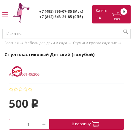
ose
Купить
+7 (495) 796-07-35
(Мск)
0
+7 (812) 643-21-85
(СПб)
0
p
Главная
Мебель для дачи и сада
Стулья и кресла садовые
Стул пластиковый Детский (голубой)
Арт.
:
2061-06206
500
p
-
+
В корзину