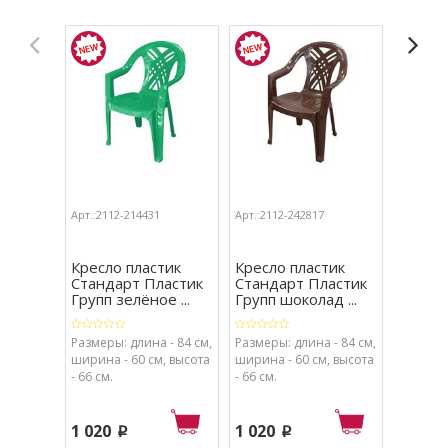
Арт.:2112-214431
Арт.:2112-242817
Арт.:2089
Кресло пластик
Кресло пластик
Стул С
Стандарт Пластик
Стандарт Пластик
пласти
Групп зелёное ...
Групп шоколад ...
синий
Размеры: длина - 84 см,
Размеры: длина - 84 см,
Размеры
ширина - 60 см, высота
ширина - 60 см, высота
52,5x44
- 66 см.
- 66 см.
920
p
1 020
1 020
p
p