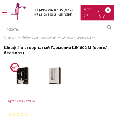
ose
Купить
+7 (495) 796-07-35
(Мск)
0
+7 (812) 643-21-85
(СПб)
0
p
Главная
Мебель для прихожей
Шкафы и стеллажи
Шкаф 4-х створчатый Гармония ШК 602 М (венге/
белфорт)
Арт.
:
2116-220026