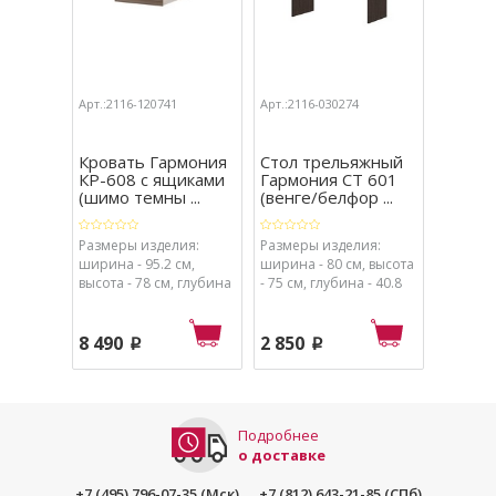
Арт.:2116-120741
Арт.:2116-030274
Арт.:211
Кровать Гармония
Стол трельяжный
Шкаф 
КР-608 с ящиками
Гармония СТ 601
Гармо
(шимо темны ...
(венге/белфор ...
М (ши
...
Размеры изделия:
Размеры изделия:
Размеры
ширина - 95.2 см,
ширина - 80 см, высота
ширина 
высота - 78 см, глубина
- 75 см, глубина - 40.8
- 220 см
- 203.2 см.
см.
см.
8 490
2 850
10 31
p
p
Подробнее
о доставке
+7 (495) 796-07-35 (Мск)
+7 (812) 643-21-85 (СПб)