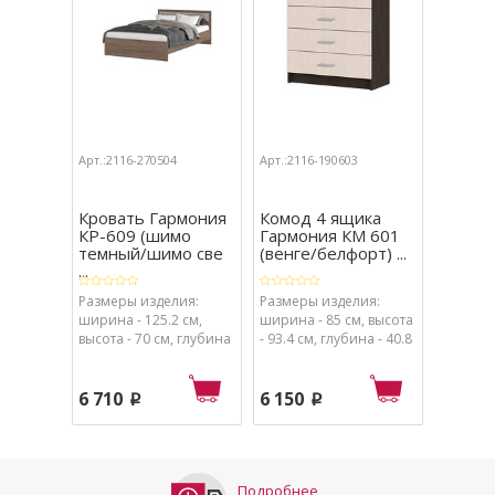
Арт.:2116-270504
Арт.:2116-190603
Арт.:211
Кровать Гармония
Комод 4 ящика
Крова
КР-609 (шимо
Гармония КМ 601
КР 604
темный/шимо све
(венге/белфорт) ...
(венге/
...
Размеры изделия:
Размеры изделия:
Размеры
ширина - 125.2 см,
ширина - 85 см, высота
ширина 
высота - 70 см, глубина
- 93.4 см, глубина - 40.8
высота -
- 203.2 см.
см.
- 203.2 с
6 710
6 150
11 17
p
p
Подробнее