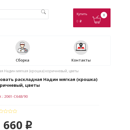
Купить
0
0
p
Сборка
Контакты
ая Надин мягкая (крошка) коричневый, цветы
овать раскладная Надин мягкая (крошка)
ричневый, цветы
т.
:
2061-С648/90
 660
p