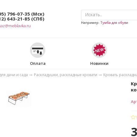
95) 796-07-35
(Мск)
12) 643-21-85
(СПб)
Например:
Тумба для обуви
kaz@meblavka.ru
Оплата
Новинки
ля дачи и сада
Раскладушки, раскладные кровати
Кровать раскладн
Кр
ко
Ар
3