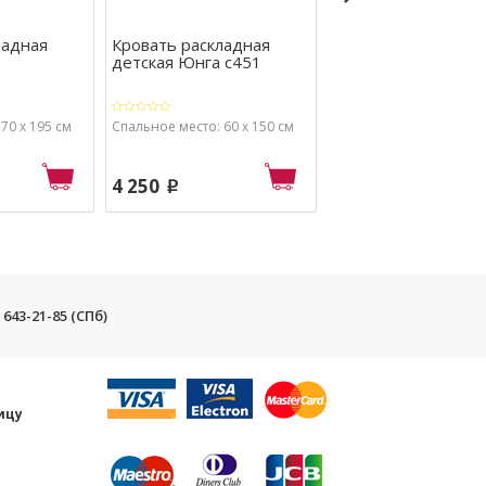
ладная
Кровать раскладная
Кровать-кресло
детская Юнга с451
раскладная Лира
70 х 195 см
Спальное место: 60 х 150 см
Спальное место: 65 х 1
4 250
4 400
p
p
) 643-21-85 (СПб)
и
ицу