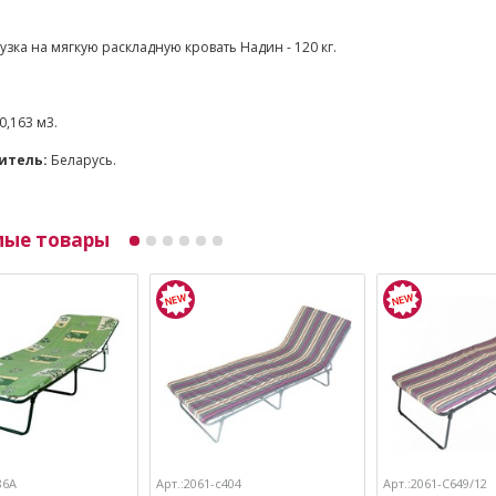
зка на мягкую раскладную кровать Надин - 120 кг.
0,163 м3.
итель:
Беларусь.
мые товары
86А
Арт.:2061-с404
Арт.:2061-С649/12