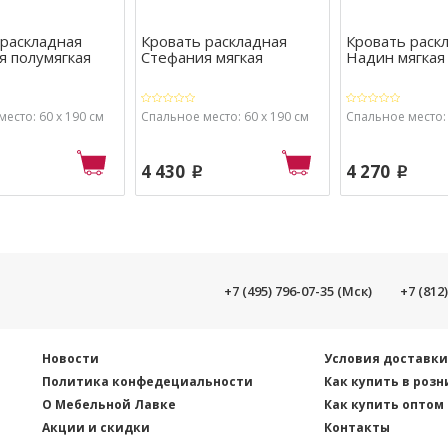
 раскладная
Кровать раскладная
Кровать раск
я полумягкая
Стефания мягкая
Надин мягкая
есто: 60 х 190 см
Спальное место: 60 х 190 см
Спальное место: 
4 430
4 270
p
p
+7 (495) 796-07-35 (Мск)
+7 (812
Новости
Условия доставк
Политика конфедециальности
Как купить в розн
О Мебельной Лавке
Как купить оптом
Акции и скидки
Контакты