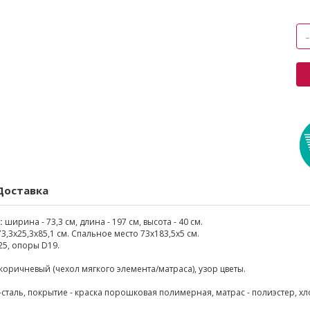
Доставка
:
ширина - 73,3 см, длина - 197 см, высота - 40 см.
,3х25,3х85,1 см. Спальное место 73х183,5х5 см.
5, опоры D19.
коричневый (чехол мягкого элемента/матраса), узор цветы.
-сталь, покрытие - краска порошковая полимерная, матрас - полиэстер, х