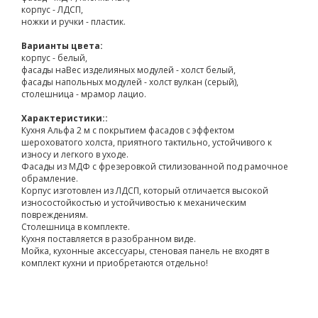
корпус - ЛДСП,
ножки и ручки - пластик.
Варианты цвета:
корпус - белый,
фасады наВес изделияных модулей - холст белый,
фасады напольных модулей - холст вулкан (серый),
столешница - мрамор лацио.
Характеристики::
Кухня Альфа 2 м с покрытием фасадов с эффектом
шероховатого холста, приятного тактильно, устойчивого к
износу и легкого в уходе.
Фасады из МДФ с фрезеровкой стилизованной под рамочное
обрамление.
Корпус изготовлен из ЛДСП, который отличается высокой
износостойкостью и устойчивостью к механическим
повреждениям.
Столешница в комплекте.
Кухня поставляется в разобранном виде.
Мойка, кухонные аксессуары, стеновая панель не входят в
комплект кухни и приобретаются отдельно!