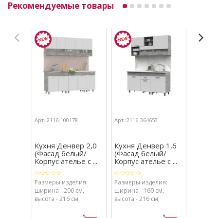
Рекомендуемые товары
Арт.:2116-100178
Арт.:2116-364653
Арт.:211
Кухня Денвер 2,0
Кухня Денвер 1,6
Кухня 
(Фасад белый/
(Фасад белый/
белый
Корпус ателье с ...
Корпус ателье с ...
(столе
Размеры изделия:
Размеры изделия:
Ширина 
ширина - 200 см,
ширина - 160 см,
высота - 216 см,
высота - 216 см,
глубина - 60 см.
глубина - 60 см.
18 30