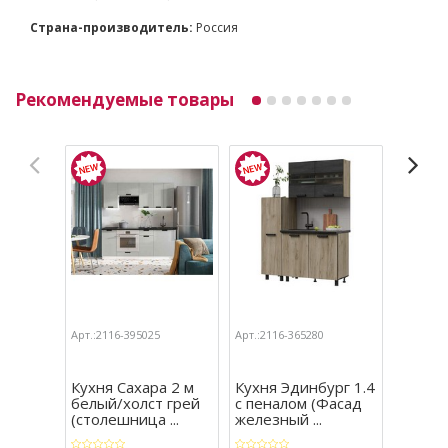
Страна-производитель:
Россия
Рекомендуемые товары
Арт.:2116-395025
Арт.:2116-365280
Арт.:211
Кухня Сахара 2 м
Кухня Эдинбург 1.4
Кухня 
белый/холст грей
с пеналом (Фасад
(холст
(столешница ...
железный ...
мрамо