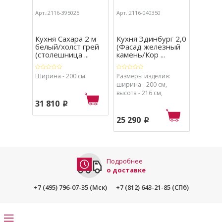
Арт.:2116-395025
Арт.:2116-040350
Арт.:211
Кухня Сахара 2 м
Кухня Эдинбург 2,0
Кухня 
белый/холст грей
(Фасад железный
(белы
(столешница ...
камень/Кор ...
Ширина - 200 см.
Размеры изделия:
Размеры
ширина - 200 см,
ширина 
высота - 216 см,
высота -
глубина - 60 см.
- 60 см.
31 810
p
25 290
17 49
p
Подробнее
о доставке
+7 (495) 796-07-35 (Мск)
+7 (812) 643-21-85 (СПб)