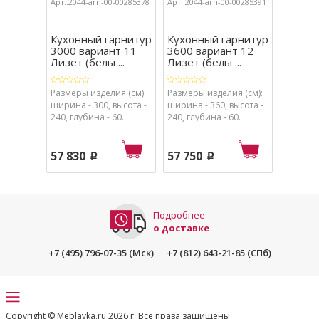
Арт.:2044-arn-00-00285378
Арт.:2044-arn-00-00285391
Арт.:204
Кухонный гарнитур
Кухонный гарнитур
Кухон
3000 вариант 11
3600 вариант 12
3600 
Лизет (белы ...
Лизет (белы ...
вариан
Размеры изделия (см):
Размеры изделия (см):
Размеры
ширина - 300, высота -
ширина - 360, высота -
ширина 
240, глубина - 60.
240, глубина - 60.
240, глу
57 830
57 750
57 86
p
p
Подробнее
о доставке
+7 (495) 796-07-35 (Мск)
+7 (812) 643-21-85 (СПб)
Copyright © Meblavka.ru 2026 г. Все права защищены