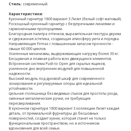
Стиль:
современный.
Характеристики:
Кухонный гарнитур 1800 вариант 3 Лизет (белый софт матовый).
Роскошный кухонный гарнитур с безупречными линиями и
гармоничными пропорциями.
Благородная палитра оттенков, выразительная текстура дерева
и сдержанная эстетика, создающая атмосферу уюта и порядка.
Направляющие Firmax с повышенным запасом прочности -
свыше 60 000 циклов.
Усиленные механизмы, выдерживающие нагрузку более 30 кг.
Бесшумная и плавная работа всех движущихся элементов.
Встроенная система Push to Open для скрытых ящиков,
усиленное дно внутренних модулей для повышенной
надежности.
Высокий модуль под духовой шкаф для современного
зонирования и регулируемые опоры для идеальной
устойчивости.
Цельная столешница без видимых стыков для простоты ухода,
сменные металлические ручки, не требующие
пересверливания.
В кухонном гарнитуре 1800 вариант 3 коллекции Лизет каждая
деталь, от премиальной фурнитуры до бесшовных
поверхностей, создает кухню, которая станет не только
функциональным пространством, но и источником
вдохновения для всей семьи.