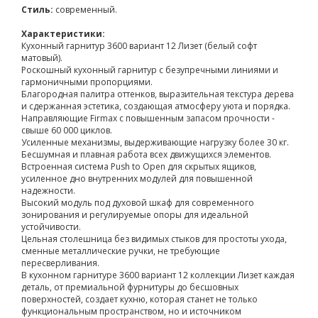
Стиль:
современный.
Характеристики:
Кухонный гарнитур 3600 вариант 12 Лизет (белый софт
матовый).
Роскошный кухонный гарнитур с безупречными линиями и
гармоничными пропорциями.
Благородная палитра оттенков, выразительная текстура дерева
и сдержанная эстетика, создающая атмосферу уюта и порядка.
Направляющие Firmax с повышенным запасом прочности -
свыше 60 000 циклов.
Усиленные механизмы, выдерживающие нагрузку более 30 кг.
Бесшумная и плавная работа всех движущихся элементов.
Встроенная система Push to Open для скрытых ящиков,
усиленное дно внутренних модулей для повышенной
надежности.
Высокий модуль под духовой шкаф для современного
зонирования и регулируемые опоры для идеальной
устойчивости.
Цельная столешница без видимых стыков для простоты ухода,
сменные металлические ручки, не требующие
пересверливания.
В кухонном гарнитуре 3600 вариант 12 коллекции Лизет каждая
деталь, от премиальной фурнитуры до бесшовных
поверхностей, создает кухню, которая станет не только
функциональным пространством, но и источником