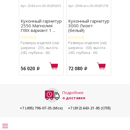
Арт.:2044-arn-00-00285635
Арт.:2044-arn-00-00285718
Арт.:204
Кухонный гарнитур
Кухонный гарнитур
Кухон
2550 Магнолия
3000 Лизет
2100 в
ПВХ вариант 1 ...
(белый)
Лизет (
Размеры изделия (см):
Размеры изделия (см):
Размеры
ширина - 255, высота -
ширина - 300, высота -
ширина 
240, глубина - 60.
240, глубина - 60.
240, глу
56 020
72 080
33 84
p
p
Подробнее
о доставке
+7 (495) 796-07-35 (Мск)
+7 (812) 643-21-85 (СПб)