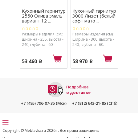
Кухонный гарнитур
Кухонный гарнитур
Кухон
2550 Олива эмаль
3000 Лизет (белый
3000 
вариант 12 ...
софт мато ...
вариан
Размеры изделия (см):
Размеры изделия (см):
Размеры
ширина - 255, высота -
ширина - 300, высота -
ширина 
240, глубина - 60.
240, глубина - 60.
240, глу
53 460
58 970
68 41
p
p
Подробнее
о доставке
+7 (495) 796-07-35 (Мск)
+7 (812) 643-21-85 (СПб)
Copyright © Meblavka.ru 2026 г. Все права защищены