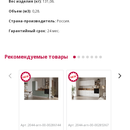
Вес изделия (кг):
131,06.
Объем (м3):
0,28.
Страна-производитель:
Россия.
Гарантийный срок:
24 мес.
Рекомендуемые товары
Арт.:2044-arn-00-00286144
Арт.:2044-arn-00-00285367
Арт.:204