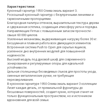
Характеристики:
Кухонный гарнитур 1950 Олива эмаль вариант 3.
Роскошный кухонный гарнитур с безупречными линиями и
гармоничными пропорциями.
Благородная палитра оттенков, выразительная текстура дерева
и сдержанная эстетика, создающая атмосферу уюта и порядка.
Направляющие Firmax с повышенным запасом прочности -
свыше 60 000 циклов.
Усиленные механизмы, выдерживающие нагрузку более 30 кг.
Бесшумная и плавная работа всех движущихся элементов.
Встроенная система Push to Open для скрытых ящиков,
усиленное дно внутренних модулей для повышенной
надежности.
Высокий модуль под духовой шкаф для современного
зонирования и регулируемые опоры для идеальной
устойчивости.
Цельная столешница без видимых стыков для простоты ухода,
сменные металлические ручки, не требующие
пересверливания.
В кухонном гарнитуре 1950 Олива эмаль вариант 3 коллекции
Лизет каждая деталь, от премиальной фурнитуры до
бесшовных поверхностей, создает кухню, которая станет не
только функциональным пространством, но и источником
вдохновения для всей семьи.