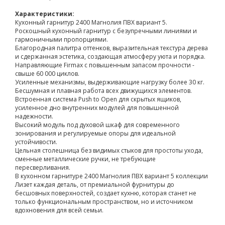
Характеристики:
Кухонный гарнитур 2400 Магнолия ПВХ вариант 5.
Роскошный кухонный гарнитур с безупречными линиями и
гармоничными пропорциями.
Благородная палитра оттенков, выразительная текстура дерева
и сдержанная эстетика, создающая атмосферу уюта и порядка.
Направляющие Firmax с повышенным запасом прочности -
свыше 60 000 циклов.
Усиленные механизмы, выдерживающие нагрузку более 30 кг.
Бесшумная и плавная работа всех движущихся элементов.
Встроенная система Push to Open для скрытых ящиков,
усиленное дно внутренних модулей для повышенной
надежности.
Высокий модуль под духовой шкаф для современного
зонирования и регулируемые опоры для идеальной
устойчивости.
Цельная столешница без видимых стыков для простоты ухода,
сменные металлические ручки, не требующие
пересверливания.
В кухонном гарнитуре 2400 Магнолия ПВХ вариант 5 коллекции
Лизет каждая деталь, от премиальной фурнитуры до
бесшовных поверхностей, создает кухню, которая станет не
только функциональным пространством, но и источником
вдохновения для всей семьи.