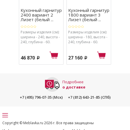
Кухонный гарнитур
Кухонный гарнитур
Кухон
2400 вариант 2
1800 вариант 3
3000 в
Лизет (белый ...
Лизет (белый ...
Лизет 
Размеры изделия (см):
Размеры изделия (см):
Размеры
ширина - 240, высота -
ширина - 180, высота -
ширина 
240, глубина - 60.
240, глубина - 60.
240, глу
46 870
27 160
72 42
p
p
Подробнее
о доставке
+7 (495) 796-07-35 (Мск)
+7 (812) 643-21-85 (СПб)
Copyright © Meblavka.ru 2026 г. Все права защищены