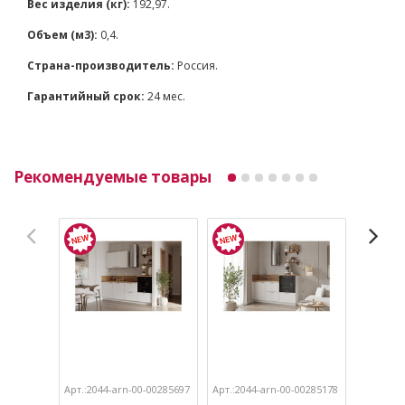
Вес изделия (кг):
192,97.
Объем (м3):
0,4.
Страна-производитель:
Россия.
Гарантийный срок:
24 мес.
Рекомендуемые товары
Арт.:2044-arn-00-00285697
Арт.:2044-arn-00-00285178
Арт.:204