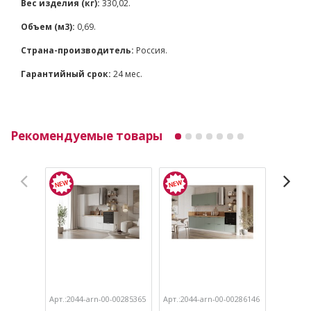
Вес изделия (кг):
330,02.
Объем (м3):
0,69.
Страна-производитель:
Россия.
Гарантийный срок:
24 мес.
Рекомендуемые товары
Арт.:2044-arn-00-00285365
Арт.:2044-arn-00-00286146
Арт.:204