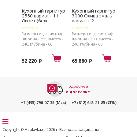
Кухонный гарнитур
Кухонный гарнитур
Кухон
2550 вариант 11
3000 Олива эмаль
1950 
Лизет (белы ...
вариант 2
вариан
Размеры изделия (см):
Размеры изделия (см):
Размеры
ширина - 255, высота -
ширина - 300, высота -
ширина 
240, глубина - 60.
240, глубина - 60.
240, глу
52 220
65 880
41 96
p
p
Подробнее
о доставке
+7 (495) 796-07-35 (Мск)
+7 (812) 643-21-85 (СПб)
Copyright © Meblavka.ru 2026 г. Все права защищены