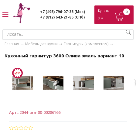
ose
Купить
+7 (495) 796-07-35
(Мск)
0
+7 (812) 643-21-85
(СПб)
0
p
Главная
Мебель для кухни
Гарнитуры (комплектом)
Кухонный гарнитур 3600 Олива эмаль вариант 10
Арт.
:
2044-arn-00-00286166