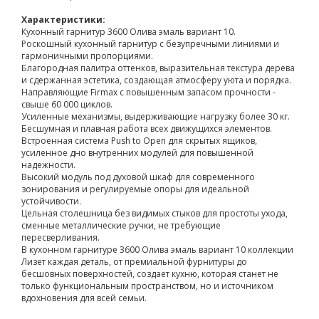
Характеристики:
Кухонный гарнитур 3600 Олива эмаль вариант 10.
Роскошный кухонный гарнитур с безупречными линиями и
гармоничными пропорциями.
Благородная палитра оттенков, выразительная текстура дерева
и сдержанная эстетика, создающая атмосферу уюта и порядка.
Направляющие Firmax с повышенным запасом прочности -
свыше 60 000 циклов.
Усиленные механизмы, выдерживающие нагрузку более 30 кг.
Бесшумная и плавная работа всех движущихся элементов.
Встроенная система Push to Open для скрытых ящиков,
усиленное дно внутренних модулей для повышенной
надежности.
Высокий модуль под духовой шкаф для современного
зонирования и регулируемые опоры для идеальной
устойчивости.
Цельная столешница без видимых стыков для простоты ухода,
сменные металлические ручки, не требующие
пересверливания.
В кухонном гарнитуре 3600 Олива эмаль вариант 10 коллекции
Лизет каждая деталь, от премиальной фурнитуры до
бесшовных поверхностей, создает кухню, которая станет не
только функциональным пространством, но и источником
вдохновения для всей семьи.