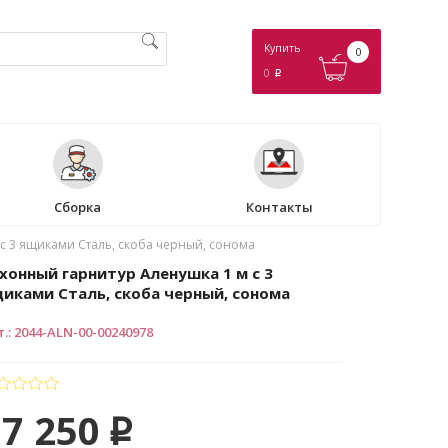
Купить
0
0
p
Сборка
Контакты
с 3 ящиками Сталь, скоба черный, сонома
хонный гарнитур Аленушка 1 м с 3
иками Сталь, скоба черный, сонома
т.
:
2044-ALN-00-00240978
17 250
p