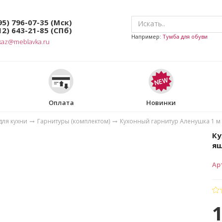
95) 796-07-35
(Мск)
12) 643-21-85
(СПб)
Например:
Тумба для обуви
kaz@meblavka.ru
Оплата
Новинки
для кухни
Гарнитуры (комплектом)
Кухонный гарнитур Аленушка 1 м 
Ку
ящ
Ар