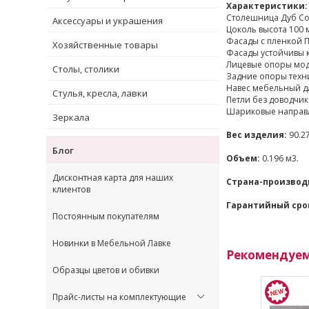
Характеристики:
Столешница Дуб Сон
Аксессуары и украшения
Цоколь высота 100 
Фасады с пленкой П
Хозяйственные товары
Фасады устойчивы 
Лицевые опоры мод
Столы, столики
Задние опоры техн
Навес мебельный дл
Стулья, кресла, лавки
Петли без доводчик
Шариковые направл
Зеркала
Вес изделия:
90.27
Блог
Объем:
0.196 м3.
Дисконтная карта для наших
Страна-производ
клиентов
Гарантийный сро
Постоянным покупателям
Новинки в Мебельной Лавке
Рекомендуе
Образцы цветов и обивки
Прайс-листы на комплектующие