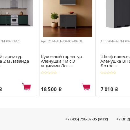
ALN-Н00231875
Арт.:2044-ALN-00-00240958
Арт.:2044-ALN-Н00
й гарнитур
Кухонный гарнитур
Шкаф навесно
а 2 м Лаванда
Аленушка 1м с 3
Аленушка ВП
.
ящиками Лот ...
Лотос ...
18 500
7 010
p
p
p
+7 (495) 796-07-35 (Мск)
+7 (812