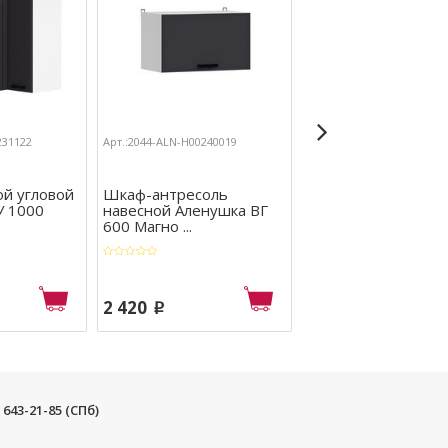
231122
Арт.:2044-ALN-Н00240019
Арт.:2044-ALN-Н00240390
й угловой
Шкаф-антресоль
Кухонный гарниту
У 1000
навесной Аленушка ВГ
Аленушка 1,6 м Ли
600 Магно ...
Молочн ...
2 420
24 980
p
p
) 643-21-85 (СПб)