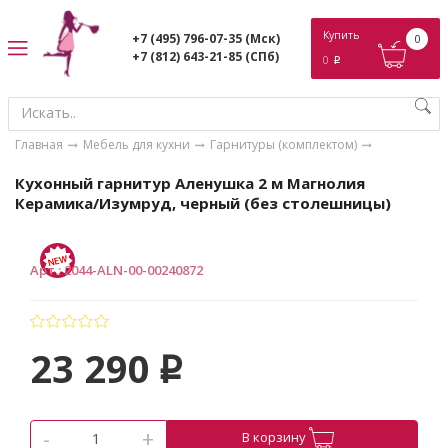
ose
Купить
+7 (495) 796-07-35
(Мск)
0
+7 (812) 643-21-85
(СПб)
0
p
Главная
Мебель для кухни
Гарнитуры (комплектом)
Кухонный гарнитур Аленушка 2 м Магнолия
Керамика/Изумруд, черный (без столешницы)
Арт.
:
2044-ALN-00-00240872
23 290
p
-
+
В корзину