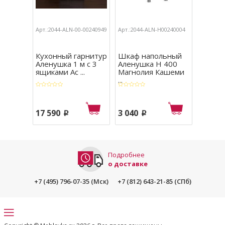
Арт.:2044-ALN-00-00240949
Арт.:2044-ALN-Н00240004
Арт.:204
Кухонный гарнитур
Шкаф напольный
Шкаф 
Аленушка 1 м с 3
Аленушка Н 400
Алену
ящиками Ас ...
Магнолия Кашеми
Астра С
...
17 590
3 040
4 740
p
p
Подробнее
о доставке
+7 (495) 796-07-35 (Мск)
+7 (812) 643-21-85 (СПб)