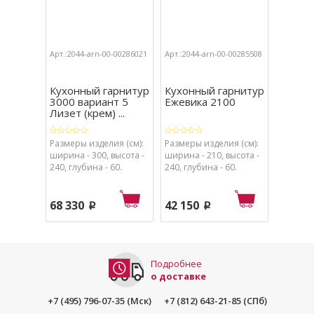
Арт.:2044-arn-00-00286021
Арт.:2044-arn-00-00285508
Арт.:204
Кухонный гарнитур
Кухонный гарнитур
Кухон
3000 вариант 5
Ежевика 2100
2550 в
Лизет (крем) ...
Лизет 
Размеры изделия (см):
Размеры изделия (см):
Размеры
ширина - 300, высота -
ширина - 210, высота -
ширина 
240, глубина - 60.
240, глубина - 60.
240, глу
68 330
42 150
49 42
p
p
Подробнее
о доставке
+7 (495) 796-07-35 (Мск)
+7 (812) 643-21-85 (СПб)