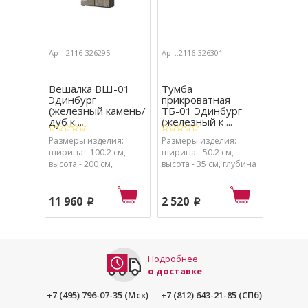
Арт.:2116-326295
Арт.:2116-326301
Арт.:211
Вешалка ВШ-01
Тумба
Стелл
Эдинбург
прикроватная
Эдинбу
(железный камень/
ТБ-01 Эдинбург
крафт 
дуб к ...
(железный к ...
Размеры изделия:
Размеры изделия:
Размеры
ширина - 100.2 см,
ширина - 50.2 см,
ширина 
высота - 200 см,
высота - 35 см, глубина
- 51 см,
глубина - 35 см.
- 35 см.
11 960
2 520
1 540
p
p
Подробнее
о доставке
+7 (495) 796-07-35 (Мск)
+7 (812) 643-21-85 (СПб)