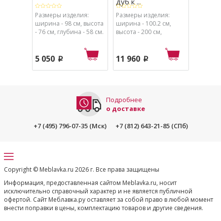
дуб к ...
(железн
Размеры изделия:
Размеры изделия:
Размеры
ширина - 98 см, высота
ширина - 100.2 см,
ширина 
- 76 см, глубина - 58 см.
высота - 200 см,
высота -
глубина - 35 см.
- 35 см.
5 050
11 960
2 520
p
p
Подробнее
о доставке
+7 (495) 796-07-35 (Мск)
+7 (812) 643-21-85 (СПб)
Copyright © Meblavka.ru 2026 г. Все права защищены
Информация, предоставленная сайтом Meblavka.ru, носит
исключительно справочный характер и не является публичной
офертой. Сайт Меблавка.ру оставляет за собой право в любой момент
внести поправки в цены, комплектацию товаров и другие сведения.