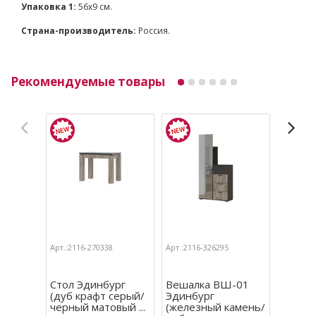
Упаковка 1:
56x9 см.
Страна-производитель:
Россия.
Рекомендуемые товары
Арт.:2116-270338
Арт.:2116-326295
Арт.:211
Стол Эдинбург
Вешалка ВШ-01
Тумба
(дуб крафт серый/
Эдинбург
прикр
черный матовый ...
(железный камень/
ТБ-01