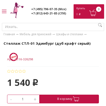
ose
Купить
+7 (495) 796-07-35
(Мск)
0
+7 (812) 643-21-85
(СПб)
0
p
Главная
Мебель для прихожей
Шкафы и стеллажи
Стеллаж СТЛ-01 Эдинбург (дуб крафт серый)
Арт.
:
2116-326298
1 540
p
-
+
В корзину