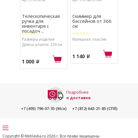
Телескопическая
Скиммер для
Набор 
ручка для
бассейнов от 366
бассей
инвентаря с
см
щетка, 
посадоч ...
Размеры изделия
Материал: пластик
Длина штанги: 239 см
1 840
1 480
1 140
p
1 000
p
Подробнее
о доставке
+7 (495) 796-07-35 (Мск)
+7 (812) 643-21-85 (СПб)
Copyright © Meblavka.ru 2026 г. Все права защищены