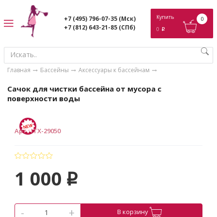
ose
Купить
+7 (495) 796-07-35
(Мск)
0
+7 (812) 643-21-85
(СПб)
0
p
Главная
Бассейны
Аксессуары к бассейнам
Сачок для чистки бассейна от мусора с
поверхности воды
Арт.
:
ITX-29050
1 000
p
-
+
В корзину