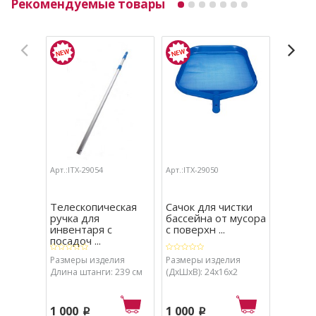
Рекомендуемые товары
Арт.:ITX-29054
Арт.:ITX-29050
Арт.:ITX-
Телескопическая
Сачок для чистки
Набор 
ручка для
бассейна от мусора
бассей
инвентаря с
с поверхн ...
щетка, 
посадоч ...
Размеры изделия
Размеры изделия
Длина штанги: 239 см
(ДхШхВ): 24х16х2
1 840
1 480
1 000
1 000
p
p