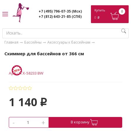
ose
Купить
+7 (495) 796-07-35
(Мск)
0
+7 (812) 643-21-85
(СПб)
0
p
Главная
Бассейны
Аксессуары к бассейнам
Скиммер для бассейнов от 366 см
Арт.
:
ITX-58233 BW
1 140
p
-
+
В корзину