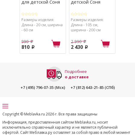
для детской Соня
детской Соня
кроват
детско
Размеры изделия:
Размеры изделия:
Размеры
Длина - 20 см, ширина
Длина - 105 см,
Передня
- 60 см
ширина - 200 см
см, шири
Боковая:
ширина 
990
2 990
2 790
p
p
810
2 430
2 030
p
p
Подробнее
о доставке
+7 (495) 796-07-35 (Мск)
+7 (812) 643-21-85 (СПб)
Copyright © Meblavka.ru 2026 г. Все права защищены
Информация, предоставленная сайтом Meblavka.ru, носит
исключительно справочный характер и не является публичной
офертой. Сайт Меблавка.ру оставляет за собой право в любой момент