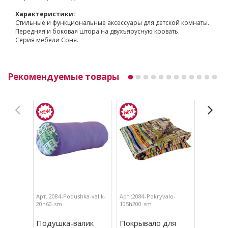
Характеристики:
Стильные и функциональные аксессуары для детской комнаты.
Передняя и боковая штора на двухъярусную кровать.
Серия мебели Соня.
Рекомендуемые товары
Арт.:2084-Podushka-valik-
Арт.:2084-Pokryvalo-
Арт.:208
20h60-sm
105h200-sm
nizkuju-
Подушка-валик
Покрывало для
Штора