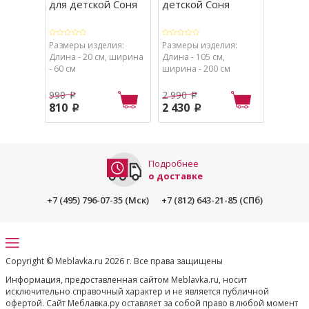
для детской Соня
детской Соня
двухъ
кроват
детской
Размеры изделия:
Размеры изделия:
Размеры
Длина - 20 см, ширина
Длина - 105 см,
Передня
- 60 см
ширина - 200 см
см, шири
Боковая:
ширина 
990
2 990
2 790
p
p
810
2 430
2 030
p
p
Подробнее
о доставке
+7 (495) 796-07-35 (Мск)
+7 (812) 643-21-85 (СПб)
Copyright © Meblavka.ru 2026 г. Все права защищены
Информация, предоставленная сайтом Meblavka.ru, носит
исключительно справочный характер и не является публичной
офертой. Сайт Меблавка.ру оставляет за собой право в любой момент