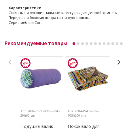
Характеристики:
Стильные и функциональные аксессуары для детской комнаты.
Передняя и боковая штора на низкую кровать.
Серия мебели Соня.
Рекомендуемые товары
Арт.:2084-Podushka-valik-
Арт.:2084-Pokryvalo-
Арт.:208
20h60-sm
105h200-sm
dvuhjaru
Подушка-валик
Покрывало для
Штора