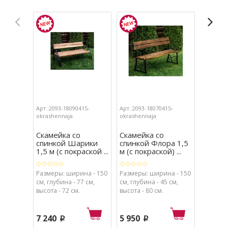
Арт.:2093-18090415-
Арт.:2093-18070415-
Арт.:209
okrashennaja
okrashennaja
okrashen
Скамейка со
Скамейка со
Лавка 
спинкой Шарики
спинкой Флора 1,5
спинки
1,5 м (с покраской ...
м (с покраской) ...
покрас
Размеры: ширина - 150
Размеры: ширина - 150
Размеры
см, глубина - 77 см,
см, глубина - 45 см,
ширина 
высота - 72 см.
высота - 80 см.
- 55, выс
7 240
5 950
4 550
p
p