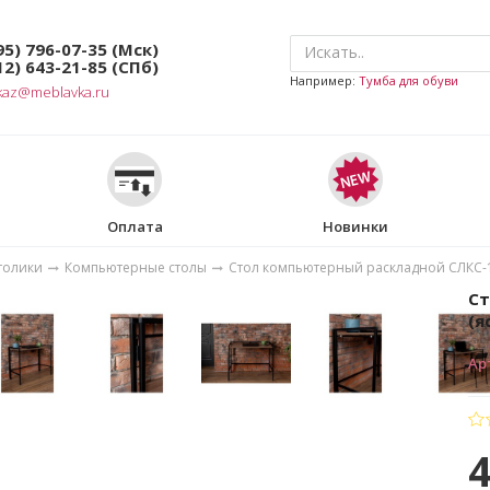
95) 796-07-35
(Мск)
12) 643-21-85
(СПб)
Например:
Тумба для обуви
kaz@meblavka.ru
Оплата
Новинки
толики
Компьютерные столы
Стол компьютерный раскладной СЛКС-
Ст
(я
Ар
4