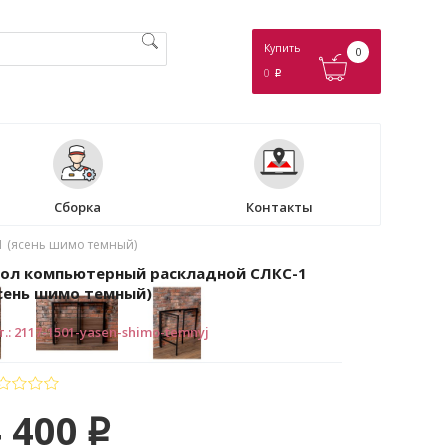
Купить
0
0
p
Сборка
Контакты
1 (ясень шимо темный)
ол компьютерный раскладной СЛКС-1
сень шимо темный)
т.
:
2117-1501-yasen-shimo-temnyj
 400
p