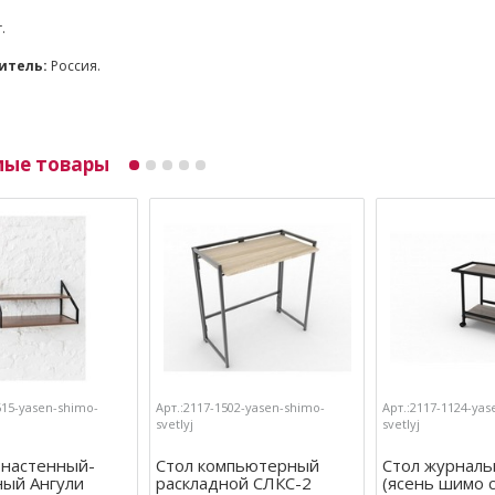
г.
итель:
Россия.
мые товары
615-yasen-shimo-
Арт.:2117-1502-yasen-shimo-
Арт.:2117-1124-yas
svetlyj
svetlyj
 настенный-
Стол компьютерный
Стол журналь
ный Ангули
раскладной СЛКС-2
(ясень шимо 