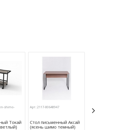
en-shimo-
Арт.:2117-80648947
Арт.:2117-1401
ный Токай
Стол письменный Аксай
Стол ССТ 120х60
светлый)
(ясень шимо темный)