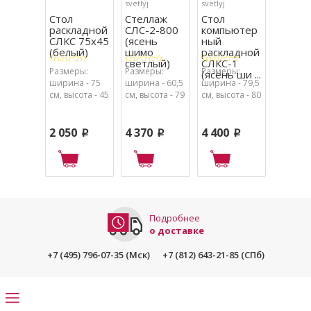
svetlyj
svetlyj
svetlyj
Стол
Стеллаж
Стол
Стол
раскладной
СЛС-2-800
компьютер
компь
СЛКС 75х45
(ясень
ный
ный С
(белый)
шимо
раскладной
(ясень
светлый)
СЛКС-1
шимо
Размеры:
Размеры:
Размеры:
Размеры
(ясень ши ...
светлы
ширина - 75
ширина - 60,5
ширина - 79,5
ширина 
см, высота - 45
см, высота - 79
см, высота - 80
см, высо
см, глубина -
см, глубина -
см, глубина -
см, глуб
18 см.
29 см.
45,5 см.
45 см.
2 050
4 370
4 400
2 290
p
p
p
Подробнее
о доставке
+7 (495) 796-07-35 (Мск)
+7 (812) 643-21-85 (СПб)