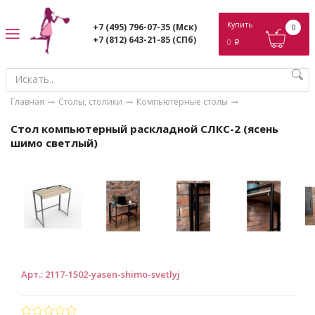
ose
Купить
+7 (495) 796-07-35
(Мск)
0
+7 (812) 643-21-85
(СПб)
0
p
Главная
Столы, столики
Компьютерные столы
Стол компьютерный раскладной СЛКС-2 (ясень
шимо светлый)
Арт.
:
2117-1502-yasen-shimo-svetlyj