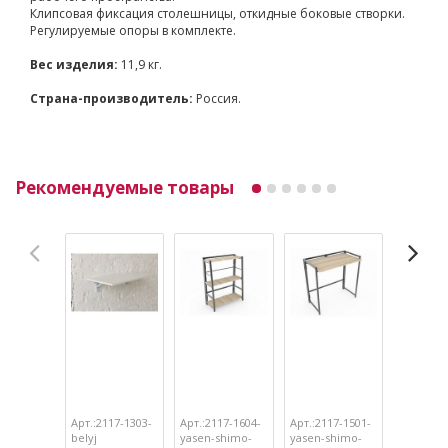
Клипсовая фиксация столешницы, откидные боковые створки.
Регулируемые опоры в комплекте.
Вес изделия:
11,9 кг.
Страна-производитель:
Россия.
Рекомендуемые товары
Арт.:2117-1303-
Арт.:2117-1604-
Арт.:2117-1501-
Арт.:2117
belyj
yasen-shimo-
yasen-shimo-
yasen-sh