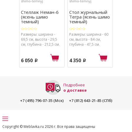
shimo-temnyj
shimo-temnyj
shimo-sv
Стеллаж Неман-6
Стол журнальный
Стол С
(ясень шимо
Тегра (ясень шимо
(ясен
темный)
темный)
светлы
Размеры: ширина -
Размеры: ширина - 60
Размеры
69,5 см, высота - 29,5
см, высота - 84 см,
см, высо
см, глубина - 212,5 см.
глубина - 47,5 см.
глубина 
6 050
4 350
4 700
p
p
Подробнее
о доставке
+7 (495) 796-07-35 (Мск)
+7 (812) 643-21-85 (СПб)
Copyright © Meblavka.ru 2026 г. Все права защищены