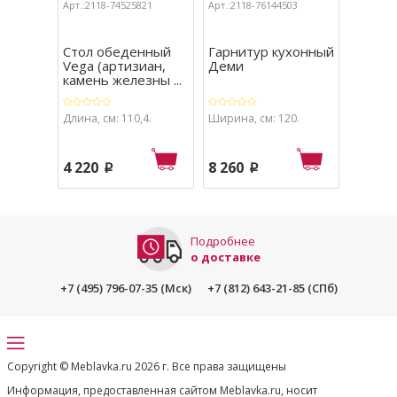
Арт.:2118-74525821
Арт.:2118-76144503
Арт.:211
Стол обеденный
Гарнитур кухонный
Гарни
Vega (артизиан,
Деми
Ника (
камень железны ...
Длина, см: 110,4.
Ширина, см: 120.
Ширина,
4 220
8 260
10 49
p
p
Подробнее
о доставке
+7 (495) 796-07-35 (Мск)
+7 (812) 643-21-85 (СПб)
Copyright © Meblavka.ru 2026 г. Все права защищены
Информация, предоставленная сайтом Meblavka.ru, носит