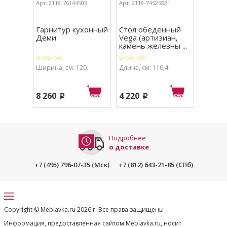
Арт.:2118-76144503
Арт.:2118-74525821
Арт.:211
Гарнитур кухонный
Стол обеденный
Гарни
Деми
Vega (артизиан,
Ника (
камень железны ...
Ширина, см: 120.
Длина, см: 110,4.
Ширина,
8 260
4 220
10 49
p
p
Подробнее
о доставке
+7 (495) 796-07-35 (Мск)
+7 (812) 643-21-85 (СПб)
Copyright © Meblavka.ru 2026 г. Все права защищены
Информация, предоставленная сайтом Meblavka.ru, носит