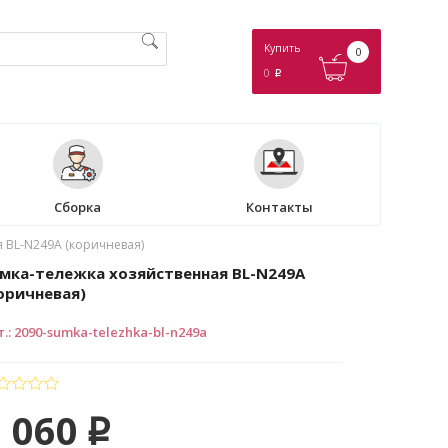
Купить
0
0
p
Сборка
Контакты
 BL-N249A (коричневая)
мка-тележка хозяйственная BL-N249A
оричневая)
т.
:
2090-sumka-telezhka-bl-n249a
 060
p