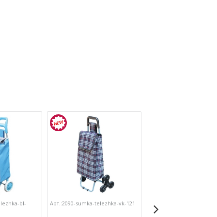
lezhka-bl-
Арт.:2090-sumka-telezhka-vk-121
Арт.:2090-doska-gladilnaya