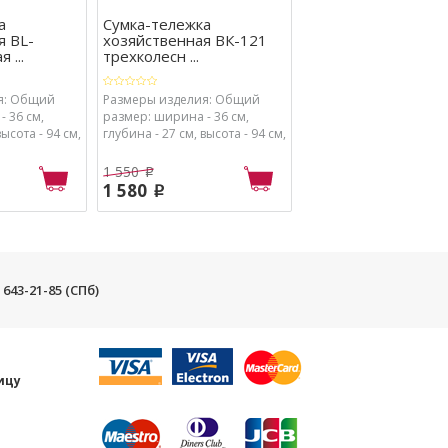
а
Сумка-тележка
Гладильная доска
я BL-
хозяйственная ВК-121
Лотос-6
 ...
трехколесн ...
я: Общий
Размеры изделия: Общий
Размеры изделия: пло
 36 см,
размер: ширина - 36 см,
утюжки - 125х35 см
высота - 94 см,
глубина - 27 см, высота - 94 см,
30 см,
Сумка: ширина - 30 см,
1 160
p
высота - 52 см
глубина - 18 см, высота - 52 см
1 550
1 110
p
p
1 580
p
) 643-21-85 (СПб)
и
ицу