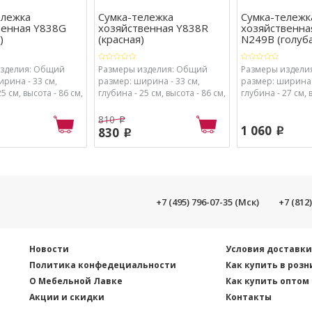
ележка
Сумка-тележка
Сумка-тележк
венная Y838G
хозяйственная Y838R
хозяйственна
)
(красная)
N249B (голубая
изделия: Общий
Размеры изделия: Общий
Размеры издели
рина - 33 см,
размер: ширина - 33 см,
размер: ширина -
5 см, высота - 86 см,
глубина - 25 см, высота - 86 см,
глубина - 27 см, 
ина - 30 см,
Сумка: ширина - 30 см,
Сумка: ширина - 
0 см, высота - 45 см
глубина - 20 см, высота - 45 см
глубина - 18 см, 
810
p
1 060
830
p
p
+7 (495) 796-07-35 (Мск)
+7 (812
Новости
Условия доставк
Политика конфедециальности
Как купить в розн
О Мебельной Лавке
Как купить оптом
Акции и скидки
Контакты