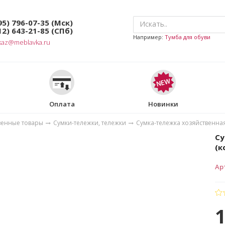
95) 796-07-35
(Мск)
12) 643-21-85
(СПб)
Например:
Тумба для обуви
kaz@meblavka.ru
Оплата
Новинки
венные товары
Сумки-тележки, тележки
Сумка-тележка хозяйственная
Су
(к
Ар
1