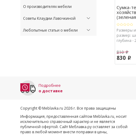
О производителях мебели
Сумка-т
хозяйст
(зеленая
Советы Клаудии Лавочкиной
Любопытные статьи о мебели
Размеры 
размер: ши
глубина - 2
Сумка: шир
глубина - 2
810
p
830
p
Подробнее
о доставке
Copyright © Meblavka.ru 2026 г. Все права защищены
Информация, предоставленная сайтом Meblavka.ru, носит
исключительно справочный характер и не является
публичной офертой. Сайт Меблавка.ру оставляет за собой
право в любой момент внести поправки в цены,