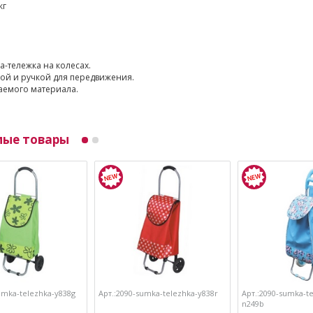
кг
а-тележка на колесах.
й и ручкой для передвижения.
аемого материала.
мые товары
umka-telezhka-y838g
Арт.:2090-sumka-telezhka-y838r
Арт.:2090-sumka-te
n249b